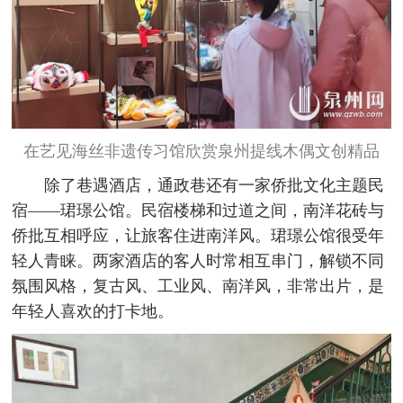
在艺见海丝非遗传习馆欣赏泉州提线木偶文创精品
除了巷遇酒店，通政巷还有一家侨批文化主题民
宿——珺璟公馆。民宿楼梯和过道之间，南洋花砖与
侨批互相呼应，让旅客住进南洋风。珺璟公馆很受年
轻人青睐。两家酒店的客人时常相互串门，解锁不同
氛围风格，复古风、工业风、南洋风，非常出片，是
年轻人喜欢的打卡地。