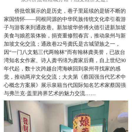
侨批馆展示的是历史，巷子里延续的是斩不断的
家国情怀——同根同源的中华民族传统文化牵引着游
子与游客来到通政巷。新加坡华侨傅火德引进新加坡
美食与娘惹装体验，捐资重修熙春宫，推动泉州与新
加坡文化交流；通政巷22号龚氏是古城望族之一，
因“一门八文魁三代两翰林”而有翰林龚美誉，已故台
湾知名女作家、诗人龚书绵为龚家后裔，自上世纪90
年代起，数十次跨越台湾海峡回到泉州寻找家的感
觉，推动两岸文化交流；大夫第《蔡国强当代艺术中
心概念方案展》展示泉籍当代国际知名艺术家蔡国强
与弗兰克·盖里跨界艺术的魅力交流……