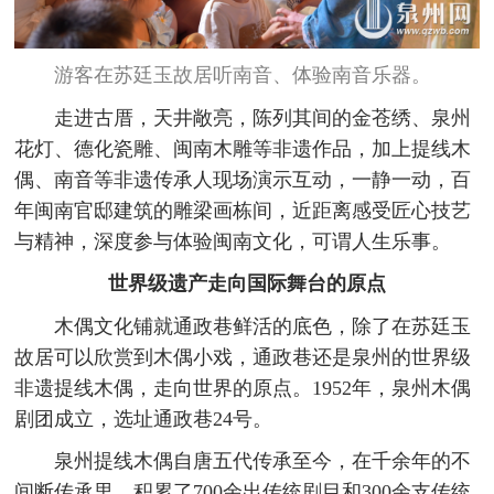
游客在苏廷玉故居听南音、体验南音乐器。
走进古厝，天井敞亮，陈列其间的金苍绣、泉州
花灯、德化瓷雕、闽南木雕等非遗作品，加上提线木
偶、南音等非遗传承人现场演示互动，一静一动，百
年闽南官邸建筑的雕梁画栋间，近距离感受匠心技艺
与精神，深度参与体验闽南文化，可谓人生乐事。
世界级遗产走向国际舞台的原点
木偶文化铺就通政巷鲜活的底色，除了在苏廷玉
故居可以欣赏到木偶小戏，通政巷还是泉州的世界级
非遗提线木偶，走向世界的原点。1952年，泉州木偶
剧团成立，选址通政巷24号。
泉州提线木偶自唐五代传承至今，在千余年的不
间断传承里，积累了700余出传统剧目和300余支传统