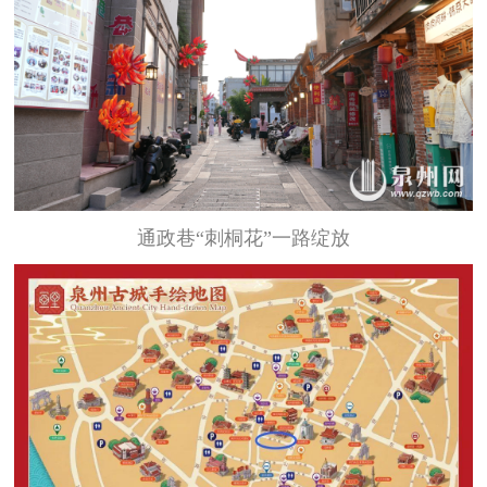
通政巷“刺桐花”一路绽放