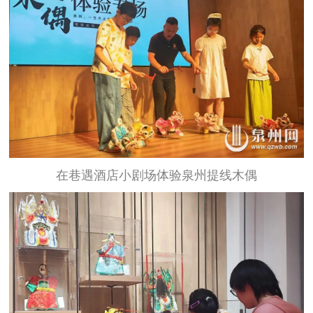
在巷遇酒店小剧场体验泉州提线木偶