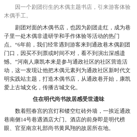
因一个剧团衍生的木偶主题书店，引来游客体验
木偶手工。
剧团对面的木偶书店，也因为剧团走红，成为巷
子里一处木偶非遗研学和手作体验等活动的热门
点。“6年前，我们经常遇到游客来到通政巷木偶剧团
门口，因买不到票或时间不对，看不到演出深感遗
憾。”河南人康凯本来是参与通政社区的社区营造活
动，这一发现让他把木偶元素列为通政社区新时代文
明实践站主题，打造木偶书店，从通政巷开始，康凯
爱上古城文化，传播古城文化。
住在明代尚书故居感受世遗味
数着熙春宫的宫灯和镂空红砖外墙，一挨近通政
巷南侧14号巷遇酒店大门。酒店的前身即是明代榜
眼、官至南京礼部尚书黄凤翔的故居所在地。