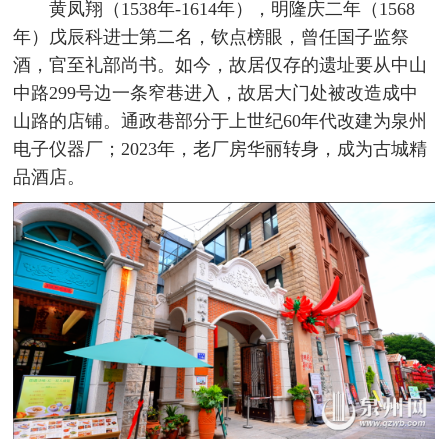
黄凤翔（1538年-1614年），明隆庆二年（1568
年）戊辰科进士第二名，钦点榜眼，曾任国子监祭
酒，官至礼部尚书。如今，故居仅存的遗址要从中山
中路299号边一条窄巷进入，故居大门处被改造成中
山路的店铺。通政巷部分于上世纪60年代改建为泉州
电子仪器厂；2023年，老厂房华丽转身，成为古城精
品酒店。