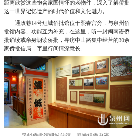
距离欣赏这些饱含家国情怀的老物件，深入了解侨批
这一世界记忆遗产的时代价值和文化魅力。
通政巷14号鲤城侨批馆位于熙春宫旁，与泉州侨
批馆内容、功能互为补充，在这里，听一封闽南语侨
批诵读或亲身朗读侨批，寻访中山路集中经营的30余
家侨批信局，字里行间情深意长。
泉州侨批馆鲤城分馆，感受鲤侨史迹。