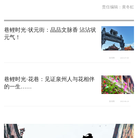
责任编辑：
黄冬虹
巷鲤时光·状元街：品品文脉香 沾沾状
元气！
泉州网
2025-07-09
巷鲤时光·花巷：见证泉州人与花相伴
的一生……
泉州网
2025-06-24