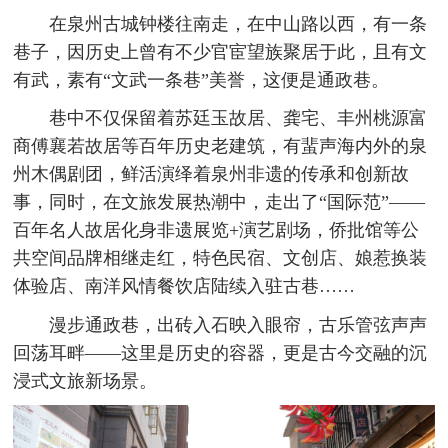
在泉州古城钟楼往南走，在中山路以西，有一条
巷子，因历史上曾有不少官宦望族聚居于此，且有文
有武，素有“文武一条巷”美誉，这便是通政巷。
巷中不仅保留着苏廷玉故居、龚宅、丰州桃源富
商傅襄若故居等百年历史老建筑，有蜚声海内外的泉
州木偶剧团，鲜活演绎着泉州非遗的传承和创新故
事，同时，在文旅发展热潮中，走出了“国际范”——
百年名人故居化身非遗展览+演艺剧场，侨批馆等公
共空间品牌相继走红，特色民宿、文创店、娘惹换装
体验店、南洋风情餐饮店陆续入驻古巷……
漫步通政巷，出砖入石映入眼帘，古乐管弦声声
回荡耳畔——这里是历史的容器，更是古今交融的沉
浸式文旅新场景。