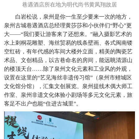
巷遇酒店所在地为明代尚书黄凤翔故居
白岩松说，泉州是你一生至少要来一次的地方，
泉州古城巷遇酒店总经理黄莎莎和小伙伴们“野心”更
大——“我们要让游客来了还想来。”融入摄影艺术的
水上刺桐花雕塑、海丝贸易的线条壁画、各式闽南镂
空红砖，有年代感的车间大楼外立面，精美的陶瓷艺
术品、文创精品，以古巷命名的房间，能远眺清源山
的楼顶天台……除了泉州文化元素和工业风的外观，
设置在这里的“艺见海丝非遗传习馆”（泉州市鲤城区
文化馆分馆），汇集文创展览、泉州提线木偶大师工
作室、泉州非遗文化体验小剧场等多元文化元素，旅
客足不出户也能“住进古城里”。