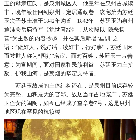
玉的母亲庄氏，是泉州城区人，他童年在泉州古城读
书，晚年致仕回到泉州，定居通政巷，该宅第为苏廷
玉次子苏士准于1842年购置。1842年，苏廷玉为泉州
通淮关岳庙撰写《觉世真经》，从次段以“隐恶扬
善”为主题的内容抄起，并在其后新增“垂训”之
语：“做好人，说好话，读好书，行好事”，苏廷玉因
而被世人称为“四好”名宦。面对百姓，苏廷玉一片善
意；为官期间，面对国家和民族利益，苏廷玉力主抗
敌、护我山河，是禁烟的坚定支持者。
苏廷玉故居的主体结构还在，是泉州目前保存较
为完整、面积最大的官邸。故居当年占地宽广，苏廷
玉侄女的闺阁，如今已经成了奎章巷7号，这是泉州
地区现在罕见的梳妆楼。