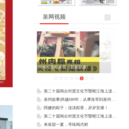
泉网视频
夏至暑至，寻味泉州
第二十届闽台对渡文化节暨蚶江海上泼水节在石狮蚶江启幕
泉州故事|跨越680年：从摩洛哥到泉州 丝路使者“中国行”
阿嬷的粽子：淡淡粽香，岁岁安康！
第二十届闽台对渡文化节暨蚶江海上泼水节在石狮蚶江开幕
来泉甜一夏，寻味闽式鲜