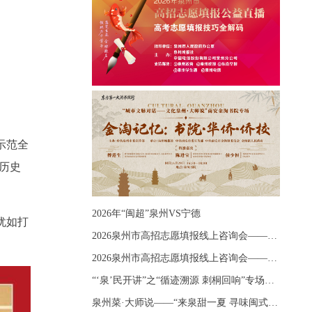
示范全
《历史
2026年“闽超”泉州VS宁德
犹如打
2026泉州市高招志愿填报线上咨询会——《出分应急课堂：全流程拆解志愿填报》主题讲座
2026泉州市高招志愿填报线上咨询会——《志愿填报 答疑直播》主题讲座
“‘泉’民开讲”之“循迹溯源 刺桐回响”专场宣讲
泉州菜·大师说——“来泉甜一夏 寻味闽式鲜”上官品牌专场直播