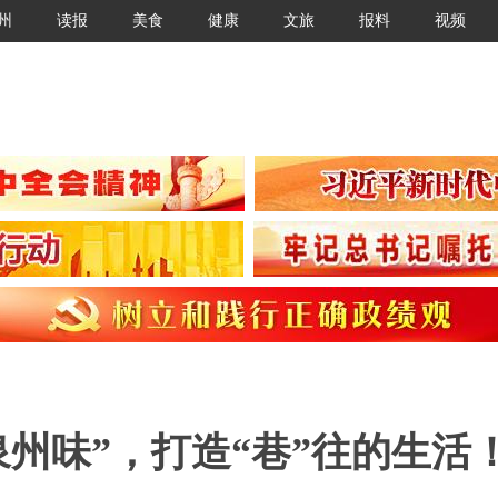
州
读报
美食
健康
文旅
报料
视频
泉州味”，打造“巷”往的生活