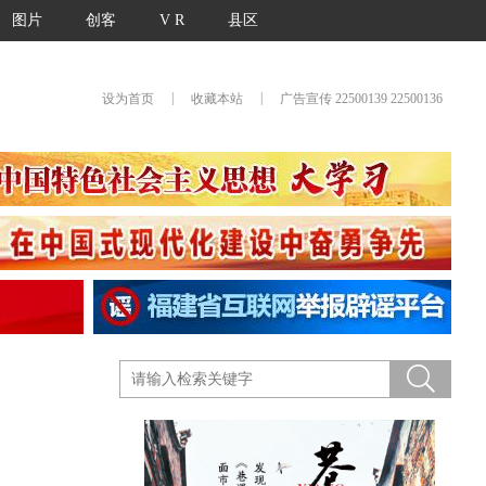
图片
创客
V R
县区
|
|
设为首页
收藏本站
广告宣传 22500139 22500136
！