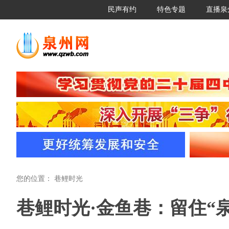
民声有约
特色专题
直播泉
您的位置：
巷鲤时光
巷鲤时光·金鱼巷：留住“