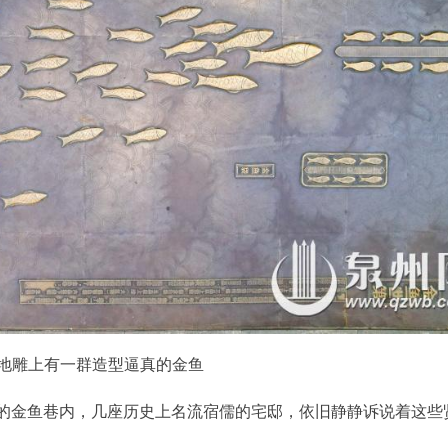
地雕上有一群造型逼真的金鱼
的金鱼巷内，几座历史上名流宿儒的宅邸，依旧静静诉说着这些