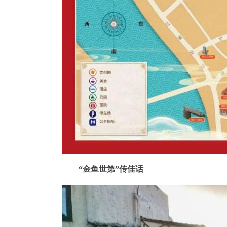
“金鱼世第”传佳话