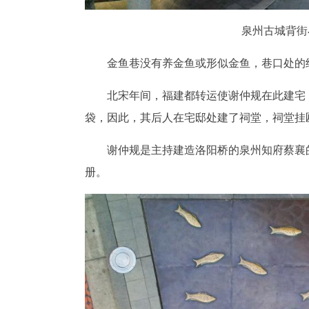
泉州古城背街
金鱼巷没有养金鱼或形似金鱼，巷口处的
北宋年间，福建都转运使谢仲规在此建宅
袋，因此，其后人在宅邸处建了祠堂，祠堂挂匾
谢仲规是主持建造洛阳桥的泉州知府蔡襄
册。