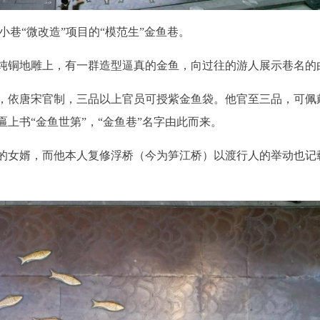
小巷“微改造”项目的“模范生”金鱼巷。
纯铜地雕上，有一群造型逼真的金鱼，向过往的游人展示巷名的
，依唐宋官制，三品以上官员可授紫金鱼袋。他官至三品，可佩
上书“金鱼世第”，“金鱼巷”名字由此而来。
的女婿，而他本人复修浮桥（今为笋江桥）以渡行人的举动也记