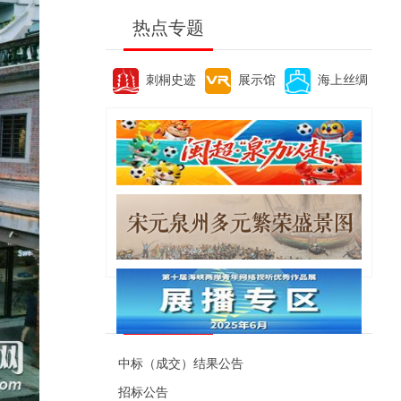
热点专题
刺桐史迹
展示馆
海上丝绸
便民资讯
中标（成交）结果公告
招标公告