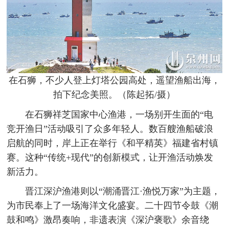
在石狮，不少人登上灯塔公园高处，遥望渔船出海，
拍下纪念美照。（陈起拓/摄）
在石狮祥芝国家中心渔港，一场别开生面的“电
竞开渔日”活动吸引了众多年轻人。数百艘渔船破浪
启航的同时，岸上正在举行《和平精英》福建省村镇
赛。这种“传统+现代”的创新模式，让开渔活动焕发
新活力。
晋江深沪渔港则以“潮涌晋江·渔悦万家”为主题，
为市民奉上了一场海洋文化盛宴。二十四节令鼓《潮
鼓和鸣》激昂奏响，非遗表演《深沪褒歌》余音绕