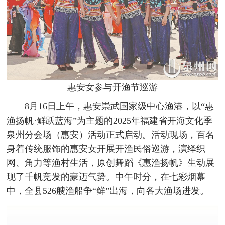
惠安女参与开渔节巡游
8月16日上午，惠安崇武国家级中心渔港，以“惠
渔扬帆·鲜跃蓝海”为主题的2025年福建省开海文化季
泉州分会场（惠安）活动正式启动。活动现场，百名
身着传统服饰的惠安女开展开渔民俗巡游，演绎织
网、角力等渔村生活，原创舞蹈《惠渔扬帆》生动展
现了千帆竞发的豪迈气势。中午时分，在七彩烟幕
中，全县526艘渔船争“鲜”出海，向各大渔场进发。