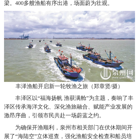
梁。400多艘渔船有序出港，场面蔚为壮观。
丰泽渔船开启新一轮牧渔之旅（郑章贤/摄）
丰泽区以“福海扬帆 渔获满舱”为主题，奏响了丰
泽区传承海洋文化、深化渔旅融合、赋能产业发展的
激昂序曲，引领市民共赴一场蔚蓝之约。
为确保开渔顺利，泉州市相关部门在伏休期间开
展了“海陆空”立体巡查，强化渔船安全检查和船员培