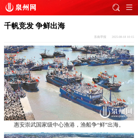
千帆竞发 争鲜出海
东南早报
2025-08-18 10:15
惠安崇武国家级中心渔港，渔船争“鲜”出海。