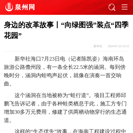
身边的改革故事丨“向绿图强”装点“四季
花园”
新华社
2024-07-24 10:15
新华社海口7月23日电（记者陈凯姿）海南环岛
旅游公路儋州段，有一条全长22.5米的涵洞。每到傍
晚时分，涵洞内蛙鸣声起伏，就像在演奏一首交响
曲。
这个涵洞在当地被称为“蛙行道”。项目工程师邱
鹏飞告诉记者，由于各种蛙类栖息于此，施工方专门
增加30多万元费用，修建了供两栖动物穿行的生态通
道。
这样的“生态优先”故事，在海南工程建设过程中