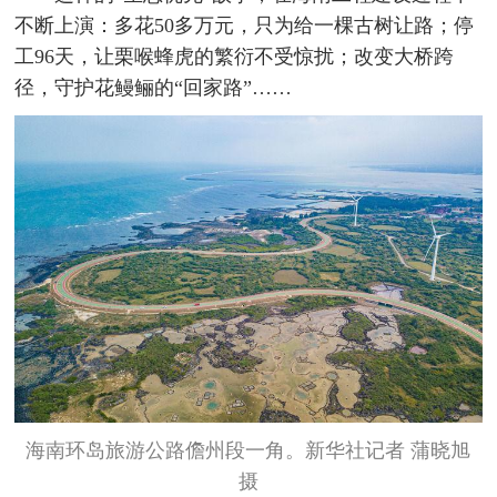
不断上演：多花50多万元，只为给一棵古树让路；停
工96天，让栗喉蜂虎的繁衍不受惊扰；改变大桥跨
径，守护花鳗鲡的“回家路”……
海南环岛旅游公路儋州段一角。新华社记者 蒲晓旭
摄