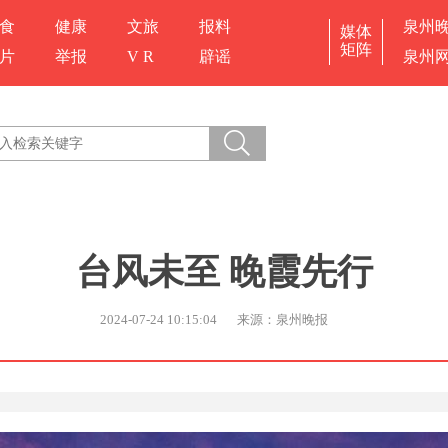
食
健康
文旅
报料
泉州
媒体
矩阵
片
举报
V R
辟谣
泉州
台风未至 晚霞先行
2024-07-24 10:15:04
来源：泉州晚报