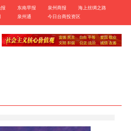
晚报
东南早报
泉州商报
海上丝绸之路
网
泉州通
今日台商投资区