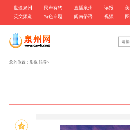
世遗泉州
民声有约
直播泉州
读报
美
英文频道
特色专题
闽南俗语
视频
图
您的位置：
影像 眼界
>