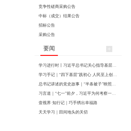
竞争性磋商采购公告
中标（成交）结果公告
招标公告
采购公告
要闻
学习进行时丨习近平总书记关心指导基层党建的故事
学习手记｜“四下基层”践初心 人民至上创伟业
总书记讲述的党史故事｜“半条被子”映照初心
习言道｜“七一”前夕，习近平为何考察一个村级党组织
壹视界·知行记｜巧手绣出幸福路
天天学习｜田间地头的关切