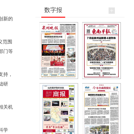
数字报
创新的
义范围
部门等
支持，
础研
相关机
科学