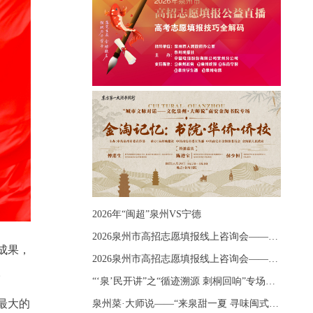
2026年“闽超”泉州VS宁德
2026泉州市高招志愿填报线上咨询会——《出分应急课堂：全流程拆解志愿填报》主题讲座
成果，
2026泉州市高招志愿填报线上咨询会——《志愿填报 答疑直播》主题讲座
。
“‘泉’民开讲”之“循迹溯源 刺桐回响”专场宣讲
最大的
泉州菜·大师说——“来泉甜一夏 寻味闽式鲜”上官品牌专场直播