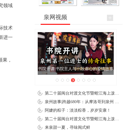
究领域
泉网视频
际技术
新进一
硕果，
泉州肉粽亮相央视《新闻联播》
第二十届闽台对渡文化节暨蚶江海上泼水节在石狮蚶江启幕
泉州故事|跨越680年：从摩洛哥到泉州 丝路使者“中国行”
阿嬷的粽子：淡淡粽香，岁岁安康！
第二十届闽台对渡文化节暨蚶江海上泼水节在石狮蚶江开幕
来泉甜一夏，寻味闽式鲜