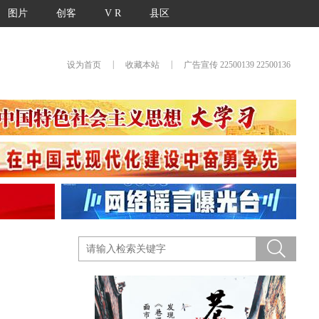
图片
创客
V R
县区
|
|
设为首页
收藏本站
广告宣传 22500139 22500136