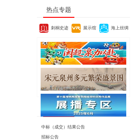
热点专题
刺桐史迹
展示馆
海上丝绸
便民资讯
中标（成交）结果公告
招标公告