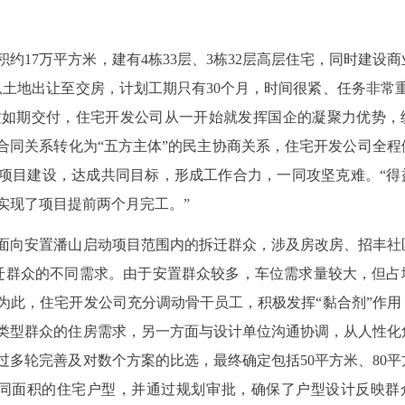
约17万平方米，建有4栋33层、3栋32层高层住宅，同时建设商
土地出让至交房，计划工期只有30个月，时间很紧、任务非常重
质如期交付，住宅开发公司从一开始就发挥国企的凝聚力优势，
合同关系转化为“五方主体”的民主协商关系，住宅开发公司全程
绕项目建设，达成共同目标，形成工作合力，一同攻坚克难。“得
实现了项目提前两个月完工。”
面向安置潘山启动项目范围内的拆迁群众，涉及房改房、招丰社
征迁群众的不同需求。由于安置群众较多，车位需求量较大，但占
为此，住宅开发公司充分调动骨干员工，积极发挥“黏合剂”作用
类型群众的住房需求，另一方面与设计单位沟通协调，从人性化
多轮完善及对数个方案的比选，最终确定包括50平方米、80平
五类不同面积的住宅户型，并通过规划审批，确保了户型设计反映群