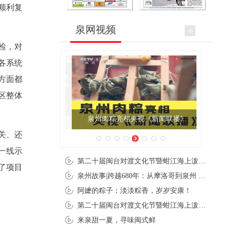
顺利复
泉网视频
检，对
各系统
方面都
区整体
泉州肉粽亮相央视《新闻联播》
关、还
一线示
第二十届闽台对渡文化节暨蚶江海上泼水节在石狮蚶江启幕
了项目
泉州故事|跨越680年：从摩洛哥到泉州 丝路使者“中国行”
阿嬷的粽子：淡淡粽香，岁岁安康！
第二十届闽台对渡文化节暨蚶江海上泼水节在石狮蚶江开幕
来泉甜一夏，寻味闽式鲜