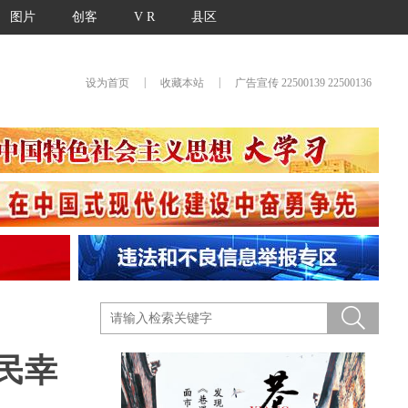
图片
创客
V R
县区
|
|
设为首页
收藏本站
广告宣传 22500139 22500136
民幸