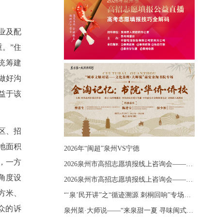
业及配
。”住
统筹建
做好沟
益于该
区、招
地面积
2026年“闽超”泉州VS宁德
，一方
2026泉州市高招志愿填报线上咨询会——《出分应急课堂：全流程拆解志愿填报》主题讲座
角度设
2026泉州市高招志愿填报线上咨询会——《志愿填报 答疑直播》主题讲座
方米、
“‘泉’民开讲”之“循迹溯源 刺桐回响”专场宣讲
众的诉
泉州菜·大师说——“来泉甜一夏 寻味闽式鲜”上官品牌专场直播