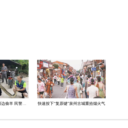
安溪：3.5米长大蟒蛇田边偷羊 民警擒获放生
快速按下“复原键”泉州古城重拾烟火气