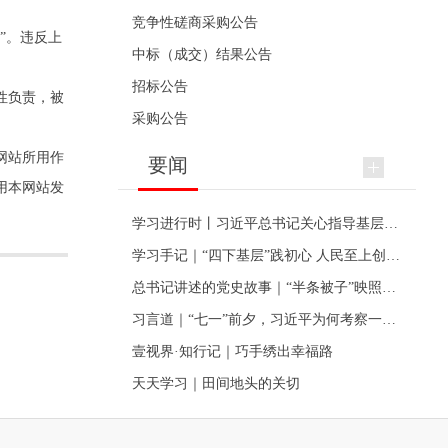
竞争性磋商采购公告
”。违反上
中标（成交）结果公告
招标公告
性负责，被
采购公告
网站所用作
要闻
用本网站发
学习进行时丨习近平总书记关心指导基层党建的故事
学习手记｜“四下基层”践初心 人民至上创伟业
总书记讲述的党史故事｜“半条被子”映照初心
习言道｜“七一”前夕，习近平为何考察一个村级党组织
壹视界·知行记｜巧手绣出幸福路
天天学习｜田间地头的关切