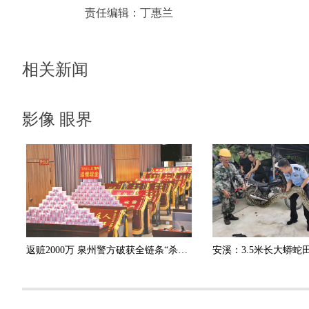
责任编辑：
丁惠兰
相关新闻
影像 眼界
返赃2000万 泉州警方破获全链条“杀猪盘”诈骗团伙