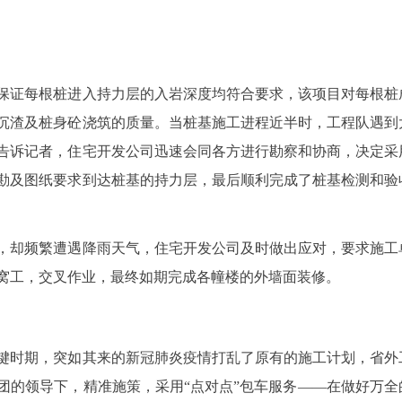
保证每根桩进入持力层的入岩深度均符合要求，该项目对每根桩
沉渣及桩身砼浇筑的质量。当桩基施工进程近半时，工程队遇到
告诉记者，住宅开发公司迅速会同各方进行勘察和协商，决定采
勘及图纸要求到达桩基的持力层，最后顺利完成了桩基检测和验
，却频繁遭遇降雨天气，住宅开发公司及时做出应对，要求施工
窝工，交叉作业，最终如期完成各幢楼的外墙面装修。
键时期，突如其来的新冠肺炎疫情打乱了原有的施工计划，省外
团的领导下，精准施策，采用“点对点”包车服务——在做好万全