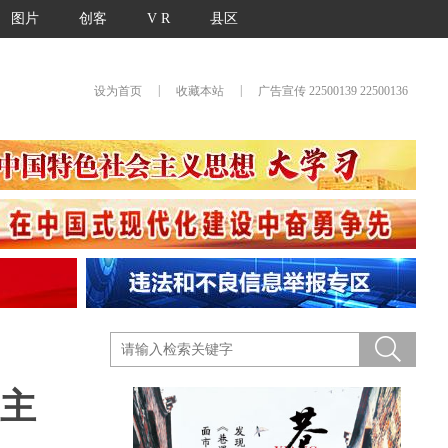
图片
创客
V R
县区
|
|
设为首页
收藏本站
广告宣传 22500139 22500136
业主