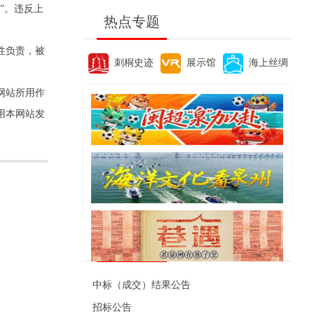
”。违反上
热点专题
性负责，被
刺桐史迹
展示馆
海上丝绸
网站所用作
用本网站发
便民资讯
中标（成交）结果公告
招标公告