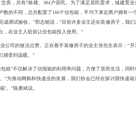
1月交房，共有7栋楼、384户居民。为了满足居民需求，城建置业
数的不同，总共配置了166个信包箱，平均下来近两户拥有一个
完成调试验收。”郭志铭说，“目前许多业主还在装修房子，我们
台，在业主入驻前让信包箱投入使用。”
置业公司的做法点赞。正在着手装修房子的业主张先生表示：“开
们感受到温暖。”
信包箱”不仅解决了信报箱的利用率问题，方便了居民生活，同时
。“为推动网购和快递业的发展，我们协会已经在探讨跟快递箱
箱’。”陈勇斌说。