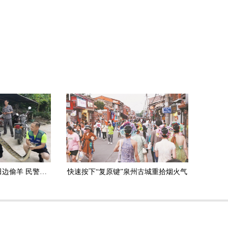
安溪：3.5米长大蟒蛇田边偷羊 民警擒获放生
快速按下“复原键”泉州古城重拾烟火气