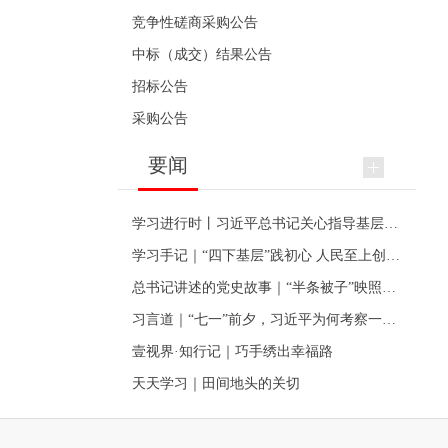
竞争性磋商采购公告
中标（成交）结果公告
招标公告
采购公告
要闻
学习进行时丨习近平总书记关心指导基层党建的故事
学习手记｜“四下基层”践初心 人民至上创伟业
总书记讲述的党史故事｜“半条被子”映照初心
习言道｜“七一”前夕，习近平为何考察一个村级党组织
壹视界·知行记｜巧手绣出幸福路
天天学习｜田间地头的关切