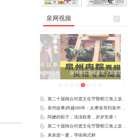
泉网视频
泉州肉粽亮相央视《新闻联播》
第二十届闽台对渡文化节暨蚶江海上泼水节在石狮蚶江启幕
泉州故事|跨越680年：从摩洛哥到泉州 丝路使者“中国行”
阿嬷的粽子：淡淡粽香，岁岁安康！
第二十届闽台对渡文化节暨蚶江海上泼水节在石狮蚶江开幕
来泉甜一夏，寻味闽式鲜