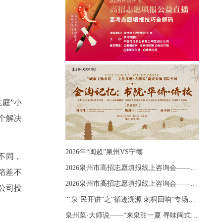
庭”小
个解决
2026年“闽超”泉州VS宁德
不同，
2026泉州市高招志愿填报线上咨询会——《出分应急课堂：全流程拆解志愿填报》主题讲座
箱差不
2026泉州市高招志愿填报线上咨询会——《志愿填报 答疑直播》主题讲座
公司投
“‘泉’民开讲”之“循迹溯源 刺桐回响”专场宣讲
泉州菜·大师说——“来泉甜一夏 寻味闽式鲜”上官品牌专场直播