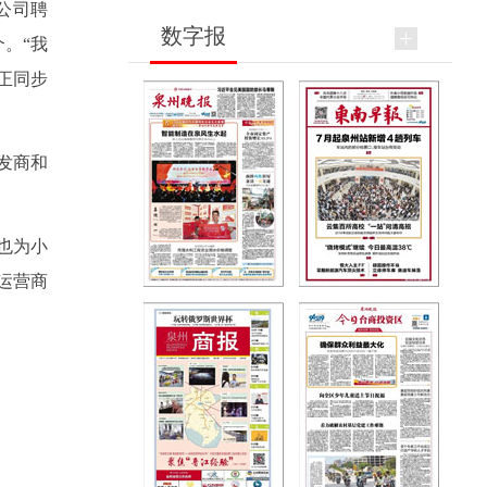
公司聘
数字报
。“我
正同步
发商和
也为小
运营商