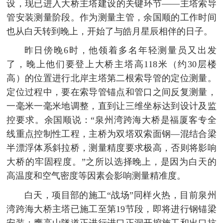
设，现已进入大桥主塔建设的关键环节——主塔索导
管安装测量阶段。作为测量主管，余国顺的工作时间
也从白天转到晚上，开始了与皓月星辰相伴的日子。
昨日傍晚6时，他领着多名年轻测量员又出发
了，晚上他们要登上大桥主塔高118米（约30层楼
高）的位置进行北岸主塔第二根索导管的定位测量。
定位过程中，要在索导管锚点和管口之间反复测量，
一毫米一毫米地调整，直到让三维坐标达到设计及监
控要求。余国顺说：“泉州湾跨海大桥是福厦客专全
线重点控制性工程，主桥为双塔双索面钢—混结合梁
半漂浮体系斜拉桥，测量精度要求极高，否则将影响
大桥的牢固程度。”之所以选择晚上，是因为白天的
高温度和空气密度等因素会影响测量精准度。
白天，项目部的施工“战场”同样火热，目前泉州
湾跨海大桥主塔已施工至第19节段，即将进行钢锚梁
安装；鹰高山隧道正进行进口正洞开挖施工和出口抗