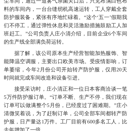
尘车间，通过一道雾气杀菌关口后，只见布满白色布
料的车间内，一台台缝纫机高速运转，工人穿戴全套
防护服装备，紧张有序地忙碌着。“这个‘五一’假期我
们不停工，通过弹性休息和灵活激励措施鼓励工人加
班赶工。”公司负责人庄小清介绍，目前企业6个车间
的生产线全部满负荷运转。
据了解，该公司原本生产经营智能加热服饰、智
能降温空调服，主要出口欧美市场。受疫情影响，订
单萎缩，今年2月份公司开始转产防护服，仅用20天
时间就完成车间改造和设备引进。
接受采访时，庄小清正和一位日本客商洽谈一笔
5万件防护服订单。“订单不断、生产不停，我们现在
订单可以做满整个5月份，已经度过了困难期。”庄小
清微笑着说，为了赶制订单，公司全部车间都转产防
护服，日产量达1万件。工厂目前有600多名工人，比
去年增加了一倍。