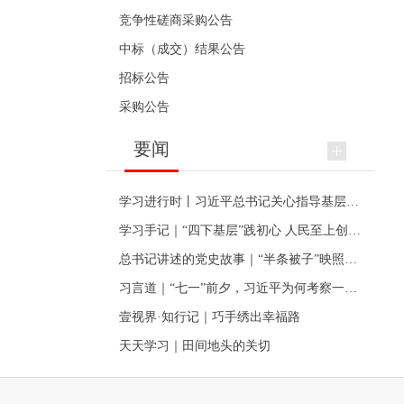
竞争性磋商采购公告
中标（成交）结果公告
招标公告
采购公告
要闻
学习进行时丨习近平总书记关心指导基层党建的故事
学习手记｜“四下基层”践初心 人民至上创伟业
总书记讲述的党史故事｜“半条被子”映照初心
习言道｜“七一”前夕，习近平为何考察一个村级党组织
壹视界·知行记｜巧手绣出幸福路
天天学习｜田间地头的关切