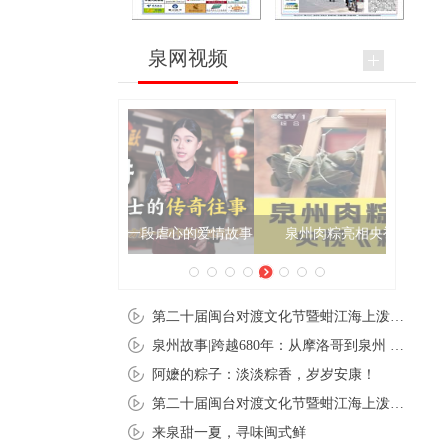
泉网视频
泉州肉粽亮相央视《新闻联播》
第二十届闽台对渡文化节暨蚶江海上泼水节在石狮蚶江启幕
泉州故事|跨越680年：从摩洛哥到泉州 丝路使者“中国行”
阿嬷的粽子：淡淡粽香，岁岁安康！
第二十届闽台对渡文化节暨蚶江海上泼水节在石狮蚶江开幕
来泉甜一夏，寻味闽式鲜