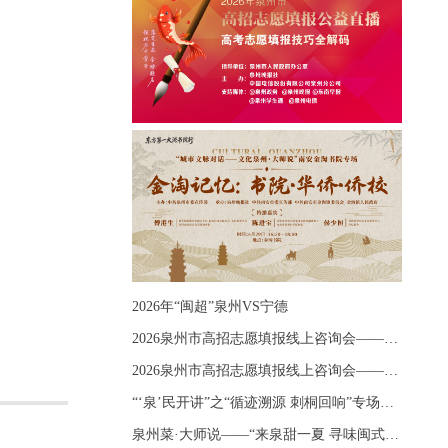
2026年“闽超”泉州VS宁德
2026泉州市高招志愿填报线上咨询会——《出分应急课堂：全流程拆解志愿填报》主题讲座
2026泉州市高招志愿填报线上咨询会——《志愿填报 答疑直播》主题讲座
“‘泉’民开讲”之“循迹溯源 刺桐回响”专场宣讲
泉州菜·大师说——“来泉甜一夏 寻味闽式鲜”上官品牌专场直播