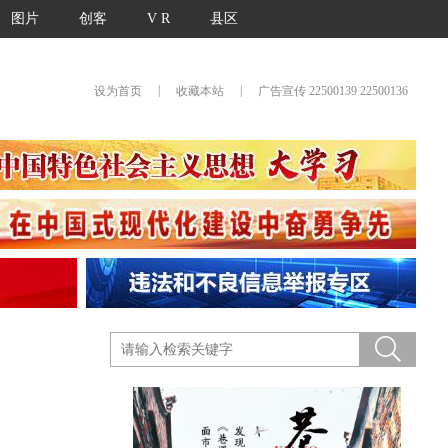
图片
创客
V R
县区
|
|
设为首页
收藏本站
广告宣传 22500139 22500136