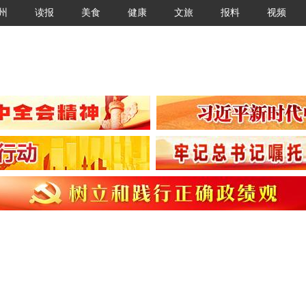
州
读报
美食
健康
文旅
报料
视频