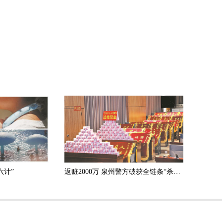
六计”
返赃2000万 泉州警方破获全链条“杀猪盘”诈骗团伙