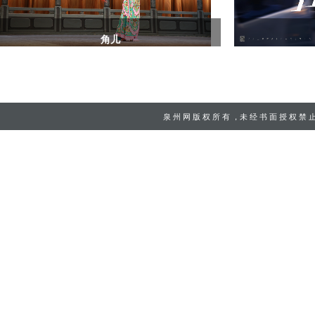
角儿
泉 州 网
版 权 所 有 ，未 经 书 面 授 权 禁 止 使 用 C