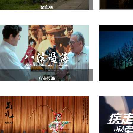
猪血糕
八法过海