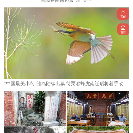
古城巷陌邂逅最“墙”美学
“中国最美小鸟”雏鸟陆续出巢 待栗喉蜂虎南迁后将着手改造栖息地