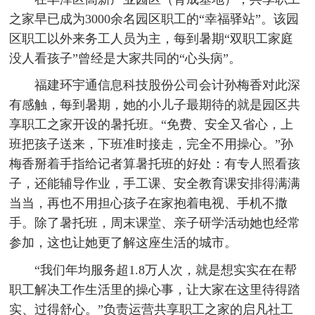
之家早已成为3000余名园区职工的“幸福驿站”。该园
区职工以外来务工人员为主，每到暑期“双职工家庭
没人看孩子”曾经是大家共同的“心头病”。
福建环宇通信息科技股份公司会计孙梅香对此深
有感触，每到暑期，她的小儿子最期待的就是园区共
享职工之家开设的暑托班。“免费、安全又省心，上
班把孩子送来，下班准时接走，完全不用操心。”孙
梅香掰着手指给记者算暑托班的好处：有专人照看孩
子，还能辅导作业，手工课、安全教育课安排得满满
当当，再也不用担心孩子在家抱着电视、手机不撒
手。除了暑托班，周末课堂、亲子研学活动她也经常
参加，这也让她更了解这座生活的城市。
“我们年均服务超1.8万人次，就是想实实在在帮
职工解决工作生活里的操心事，让大家在这里待得踏
实、过得舒心。”负责运营共享职工之家的启凡社工