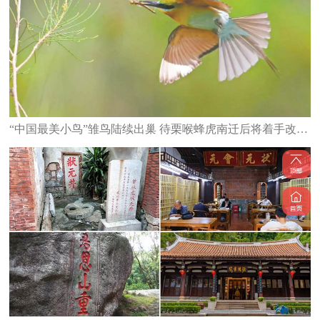
“中国最美小鸟”雏鸟陆续出巢 待栗喉蜂虎南迁后将着手改造栖息地