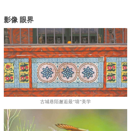
影像 眼界
古城巷陌邂逅最“墙”美学