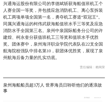
兴通海运股份有限公司的李德斌斩获海船值班机工个
人赛全国一等奖，并包揽应急消防机工、离心泵拆装
机工两项单项全国第一名，勇夺机工赛道“双冠王”。
同属兴通海运的柯伟武获海船值班水手三等奖及应急
消防水手全国第三名。泉州中泉国际船务分公司的许
建煌、柯永奎分获值班机工三等奖和值班水手优胜
奖。团体赛中，泉州海洋职业学院代表队在22支全国
航海院校强队中排名第10，获团体优胜奖，展现了泉
州航海后备力量的扎实功底。
责任编辑：
赖闽荣
泉州海船船员超3万人 世界海员日聆听他们的逐浪故
事
泉州晚报
2026-06-29