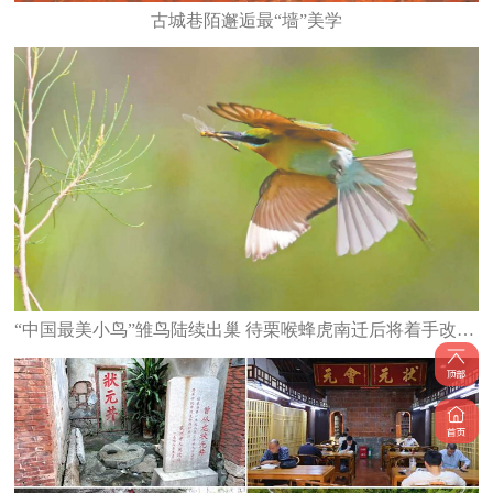
古城巷陌邂逅最“墙”美学
“中国最美小鸟”雏鸟陆续出巢 待栗喉蜂虎南迁后将着手改造栖息地