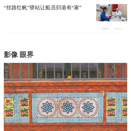
“丝路红帆”驿站让船员归港有“家”
泉州晚报
2026-06-26
影像 眼界