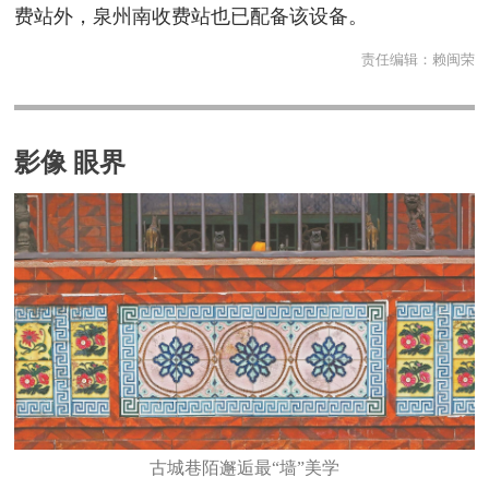
费站外，泉州南收费站也已配备该设备。
责任编辑：
赖闽荣
影像 眼界
古城巷陌邂逅最“墙”美学