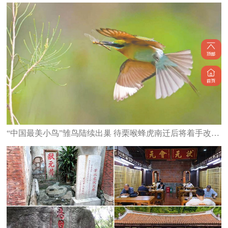
“中国最美小鸟”雏鸟陆续出巢 待栗喉蜂虎南迁后将着手改造栖息地