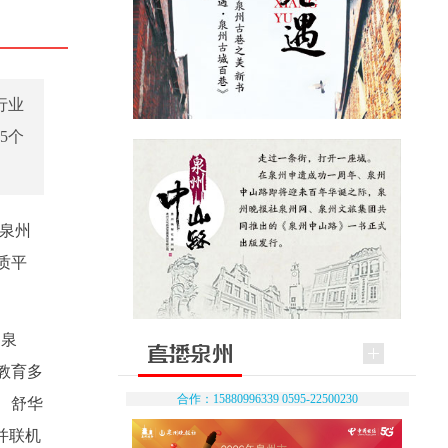
行业
5个
中泉州
质平
（泉
教育多
合作：15880996339 0595-22500230
、舒华
并联机