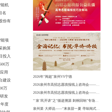
智能机
目名
股份有
智能项
采购算
目投入
00万
广应用
2026年“闽超”泉州VS宁德
台建设
2026泉州市高招志愿填报线上咨询会——《出分应急课堂：全流程拆解志愿填报》主题讲座
0万
2026泉州市高招志愿填报线上咨询会——《志愿填报 答疑直播》主题讲座
、研发
“‘泉’民开讲”之“循迹溯源 刺桐回响”专场宣讲
对年度
泉州菜·大师说——“来泉甜一夏 寻味闽式鲜”上官品牌专场直播