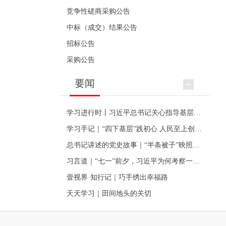
竞争性磋商采购公告
中标（成交）结果公告
招标公告
采购公告
要闻
学习进行时丨习近平总书记关心指导基层党建的故事
学习手记｜“四下基层”践初心 人民至上创伟业
总书记讲述的党史故事｜“半条被子”映照初心
习言道｜“七一”前夕，习近平为何考察一个村级党组织
壹视界·知行记｜巧手绣出幸福路
天天学习｜田间地头的关切