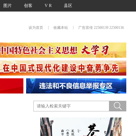
图片
创客
V R
县区
|
|
设为首页
收藏本站
广告宣传 22500139 22500136