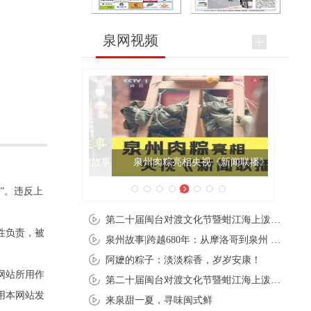
泉网视频
泉州肉粽亮相央视《新闻联播》
”。违反上
第二十届闽台对渡文化节暨蚶江海上泼水节在石狮蚶江启幕
性负责，被
泉州故事|跨越680年：从摩洛哥到泉州 丝路使者“中国行”
阿嬷的粽子：淡淡粽香，岁岁安康！
网站所用作
第二十届闽台对渡文化节暨蚶江海上泼水节在石狮蚶江开幕
用本网站发
来泉甜一夏，寻味闽式鲜