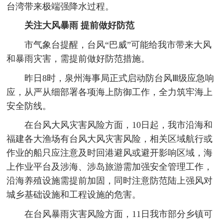
台湾带来极端强降水过程。
关注大风暴雨 提前做好防范
市气象台提醒，台风“巴威”可能给我市带来大风
和暴雨灾害，需提前做好防范措施。
昨日8时，泉州海事局正式启动防台风Ⅲ级应急响
应，从严从细部署各项海上防御工作，全力筑牢海上
安全防线。
在台风大风灾害风险方面，10日起，我市沿海和
福建各大渔场有台风大风灾害风险，相关区域航行或
作业的船只应注意及时回港避风或避开影响区域，海
上作业平台及涉海、涉岛旅游需加强安全管理工作，
沿海养殖设施需提前加固，同时注意防范陆上强风对
城乡基础设施和工程设施的危害。
在台风暴雨灾害风险方面，11日我市部分乡镇可