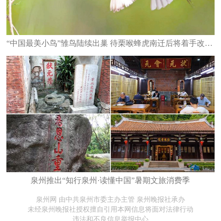
“中国最美小鸟”雏鸟陆续出巢 待栗喉蜂虎南迁后将着手改造栖息地
泉州推出“知行泉州·读懂中国”暑期文旅消费季
泉州网 由中共泉州市委主办主管 泉州晚报社承办
未经泉州晚报社授权擅自引用本网信息将面对法律行动
违法和不良信息举报中心