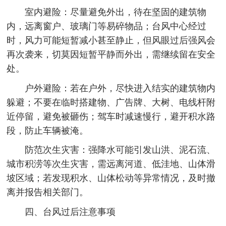
室内避险：尽量避免外出，待在坚固的建筑物
内，远离窗户、玻璃门等易碎物品；台风中心经过
时，风力可能短暂减小甚至静止，但风眼过后强风会
再次袭来，切莫因短暂平静而外出，需继续留在安全
处。
户外避险：若在户外，尽快进入结实的建筑物内
躲避；不要在临时搭建物、广告牌、大树、电线杆附
近停留，避免被砸伤；驾车时减速慢行，避开积水路
段，防止车辆被淹。
防范次生灾害：强降水可能引发山洪、泥石流、
城市积涝等次生灾害，需远离河道、低洼地、山体滑
坡区域；若发现积水、山体松动等异常情况，及时撤
离并报告相关部门。
四、台风过后注意事项