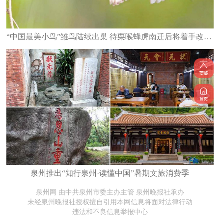
“中国最美小鸟”雏鸟陆续出巢 待栗喉蜂虎南迁后将着手改造栖息地
泉州推出“知行泉州·读懂中国”暑期文旅消费季
泉州网 由中共泉州市委主办主管 泉州晚报社承办
未经泉州晚报社授权擅自引用本网信息将面对法律行动
违法和不良信息举报中心