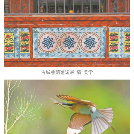
古城巷陌邂逅最“墙”美学