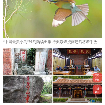
“中国最美小鸟”雏鸟陆续出巢 待栗喉蜂虎南迁后将着手改造栖息地