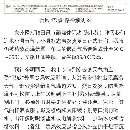
台风“巴威”路径预测图
泉州网7月8日讯（融媒体记者 陈小芬）昨天我们
迎来小暑节气，小暑标志着炎炎夏日正式开启。我市
仍被晴热高温笼罩，午后的最高气温普遍攀升至30℃
～35℃，安溪县蓬莱镇、金谷镇36.8℃最高。
预计今明两天，我市以晴到多云的天气为主，
受“巴威”外围焚风效应影响，大部分乡镇将出现高温
天气，部分乡镇最高气温超37℃。烈日炎炎，防暑降
温不可松懈，上午10时到下午4时紫外线最强，尽量
别出门，必须外出时要走阴凉处；穿浅色、宽松、透
气的棉麻衣服，戴宽檐帽和太阳镜；别等口渴再喝
水，出汗多时喝淡盐水或电解质饮料，少喝冰水和含
糖饮料。（备注：焚风效应是指台风外围的干热下沉