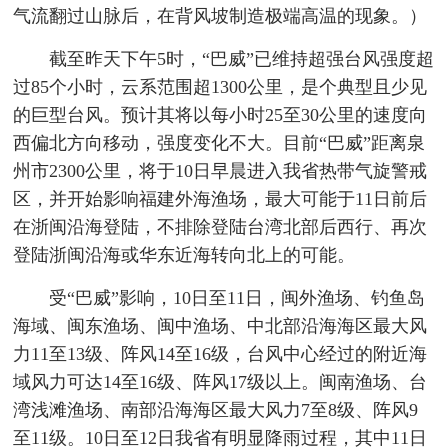
气流翻过山脉后，在背风坡制造极端高温的现象。）
截至昨天下午5时，“巴威”已维持超强台风强度超
过85个小时，云系范围超1300公里，是个典型且少见
的巨型台风。预计其将以每小时25至30公里的速度向
西偏北方向移动，强度变化不大。目前“巴威”距离泉
州市2300公里，将于10日早晨进入我省热带气旋警戒
区，并开始影响福建外海渔场，最大可能于11日前后
在浙闽沿海登陆，不排除登陆台湾北部后西行、再次
登陆浙闽沿海或华东近海转向北上的可能。
受“巴威”影响，10日至11日，闽外渔场、钓鱼岛
海域、闽东渔场、闽中渔场、中北部沿海海区最大风
力11至13级、阵风14至16级，台风中心经过的附近海
域风力可达14至16级、阵风17级以上。闽南渔场、台
湾浅滩渔场、南部沿海海区最大风力7至8级、阵风9
至11级。10日至12日我省有明显降雨过程，其中11日