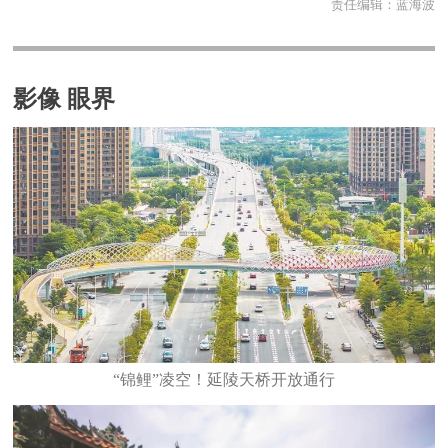
责任编辑：
蓝海波
影像 眼界
“锦鲤”凌空！延陵天桥开放通行