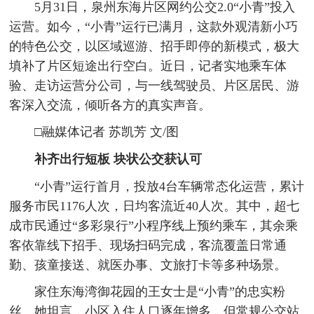
5月31日，泉州东海片区网约公交2.0“小青”投入
运营。如今，“小青”运行已满月，这款外观清新小巧
的特色公交，以区域巡游、招手即停的新模式，极大
填补了片区短途出行空白。近日，记者实地乘车体
验、走访运营分公司，与一线驾驶员、片区居民、游
客深入交流，倾听各方的真实声音。
□融媒体记者 苏凯芳
文/图
补齐出行短板
块状公交获认可
“小青”运行首月，投放4台车辆常态化运营，累计
服务市民1176人次，日均客流近40人次。其中，超七
成市民通过“多彩泉行”小程序线上预约乘车，其余乘
客依靠线下招手、现场扫码完成，客流覆盖日常通
勤、孩童接送、就医办事、文旅打卡等多种场景。
家住东海湾御花园的王女士是“小青”的忠实粉
丝。她坦言，小区入住人口逐年增多，但常规公交站