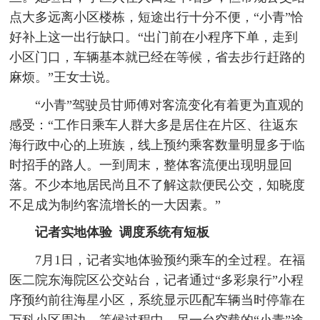
点大多远离小区楼栋，短途出行十分不便，“小青”恰
好补上这一出行缺口。“出门前在小程序下单，走到
小区门口，车辆基本就已经在等候，省去步行赶路的
麻烦。”王女士说。
“小青”驾驶员甘师傅对客流变化有着更为直观的
感受：“工作日乘车人群大多是居住在片区、往返东
海行政中心的上班族，线上预约乘客数量明显多于临
时招手的路人。一到周末，整体客流便出现明显回
落。不少本地居民尚且不了解这款便民公交，知晓度
不足成为制约客流增长的一大因素。”
记者实地体验 调度系统有短板
7月1日，记者实地体验预约乘车的全过程。在福
医二院东海院区公交站台，记者通过“多彩泉行”小程
序预约前往海星小区，系统显示匹配车辆当时停靠在
万科小区周边。等候过程中，另一台空载的“小青”途