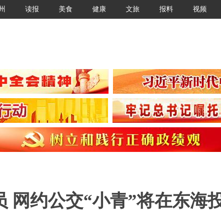
州
读报
美食
健康
文旅
报料
视频
员 网约公交“小青”将在东海