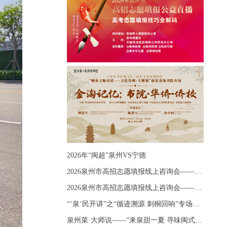
2026年“闽超”泉州VS宁德
2026泉州市高招志愿填报线上咨询会——《出分应急课堂：全流程拆解志愿填报》主题讲座
2026泉州市高招志愿填报线上咨询会——《志愿填报 答疑直播》主题讲座
“‘泉’民开讲”之“循迹溯源 刺桐回响”专场宣讲
泉州菜·大师说——“来泉甜一夏 寻味闽式鲜”上官品牌专场直播