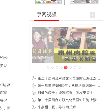
泉网视频
网约公
泉州肉粽亮相央视《新闻联播》
可灵活
第二十届闽台对渡文化节暨蚶江海上泼水节在石狮蚶江启幕
团运营
泉州故事|跨越680年：从摩洛哥到泉州 丝路使者“中国行”
并将
阿嬷的粽子：淡淡粽香，岁岁安康！
第二十届闽台对渡文化节暨蚶江海上泼水节在石狮蚶江开幕
商务区
来泉甜一夏，寻味闽式鲜
点，面