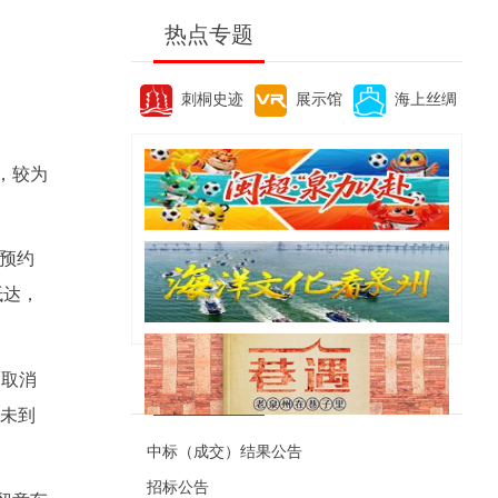
热点专题
刺桐史迹
展示馆
海上丝绸
，较为
单预约
抵达，
客取消
便民资讯
后未到
中标（成交）结果公告
招标公告