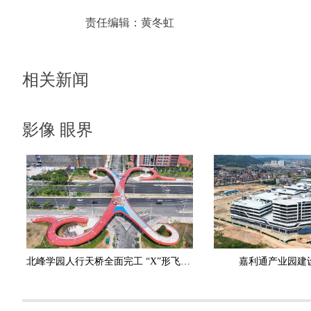
责任编辑：
黄冬虹
相关新闻
影像 眼界
北峰学园人行天桥全面完工 “X”形飞虹横跨黄龙北大道
嘉利通产业园建