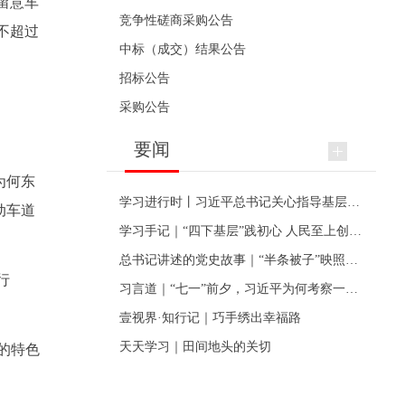
留意车
竞争性磋商采购公告
不超过
中标（成交）结果公告
招标公告
采购公告
要闻
为何东
学习进行时丨习近平总书记关心指导基层党建的故事
动车道
学习手记｜“四下基层”践初心 人民至上创伟业
总书记讲述的党史故事｜“半条被子”映照初心
行
习言道｜“七一”前夕，习近平为何考察一个村级党组织
壹视界·知行记｜巧手绣出幸福路
天天学习｜田间地头的关切
的特色