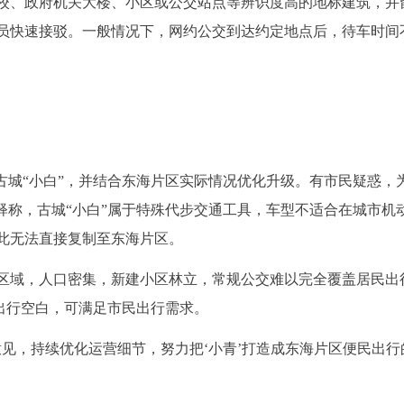
校、政府机关大楼、小区或公交站点等辨识度高的地标建筑，并
员快速接驳。一般情况下，网约公交到达约定地点后，待车时间
古城“小白”，并结合东海片区实际情况优化升级。有市民疑惑，
释称，古城“小白”属于特殊代步交通工具，车型不适合在城市机
此无法直接复制至东海片区。
区域，人口密集，新建小区林立，常规公交难以完全覆盖居民出
区出行空白，可满足市民出行需求。
见，持续优化运营细节，努力把‘小青’打造成东海片区便民出行