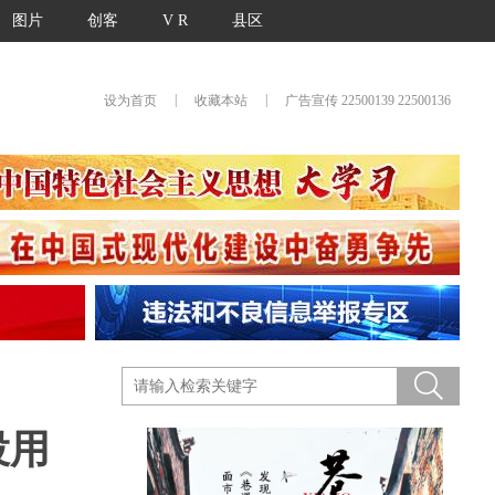
图片
创客
V R
县区
|
|
设为首页
收藏本站
广告宣传 22500139 22500136
投用