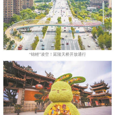
“锦鲤”凌空！延陵天桥开放通行