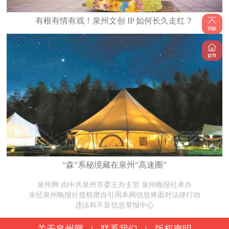
有根有情有戏！泉州文创 IP 如何长久走红？
“森”系秘境藏在泉州“高速圈”
泉州网 由中共泉州市委主办主管 泉州晚报社承办
未经泉州晚报社授权擅自引用本网信息将面对法律行动
违法和不良信息举报中心
关于泉州网
|
联系我们
|
版权声明