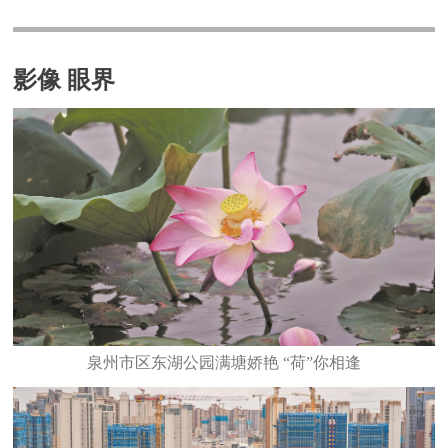
影像 眼界
泉州市区东湖公园满塘娇艳 “荷”你相逢