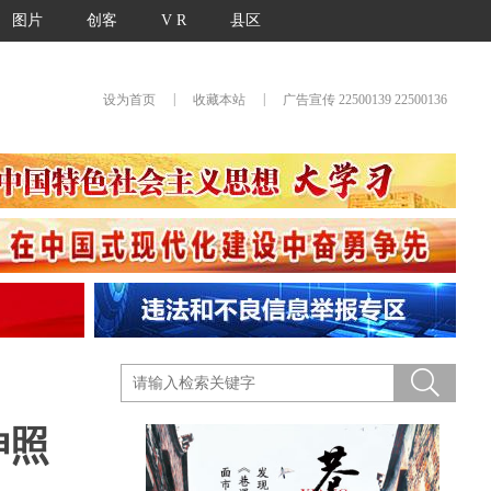
图片
创客
V R
县区
|
|
设为首页
收藏本站
广告宣传 22500139 22500136
神照