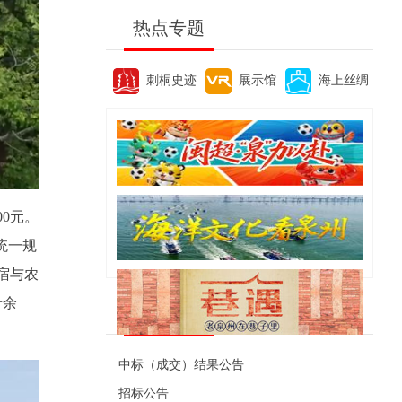
热点专题
刺桐史迹
展示馆
海上丝绸
0元。
统一规
宿与农
十余
便民资讯
中标（成交）结果公告
招标公告