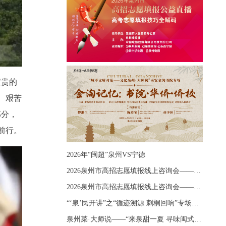
宝贵的
、艰苦
部分，
前行。
2026年“闽超”泉州VS宁德
2026泉州市高招志愿填报线上咨询会——《出分应急课堂：全流程拆解志愿填报》主题讲座
2026泉州市高招志愿填报线上咨询会——《志愿填报 答疑直播》主题讲座
“‘泉’民开讲”之“循迹溯源 刺桐回响”专场宣讲
泉州菜·大师说——“来泉甜一夏 寻味闽式鲜”上官品牌专场直播