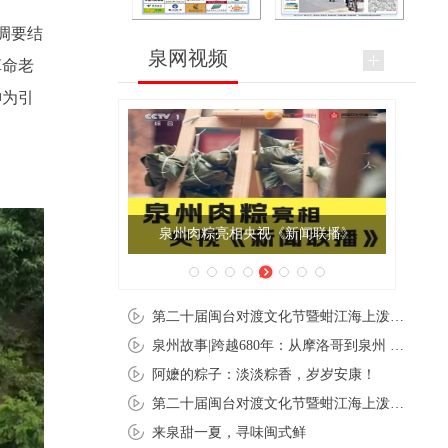
调要结
泉网视频
革命老
神为引
泉州肉粽亮相央视《新闻联播》
夏至暑至
第二十届闽台对渡文化节暨蚶江海上泼水节在石狮蚶江启幕
泉州故事|跨越680年：从摩洛哥到泉州 丝路使者“中国行”
阿嬷的粽子：淡淡粽香，岁岁安康！
第二十届闽台对渡文化节暨蚶江海上泼水节在石狮蚶江开幕
来泉甜一夏，寻味闽式鲜