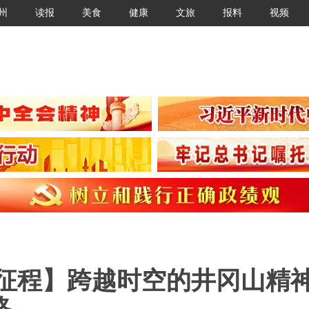
州
读报
美食
健康
文旅
报料
视频
兴征程】跨越时空的井冈山精
路