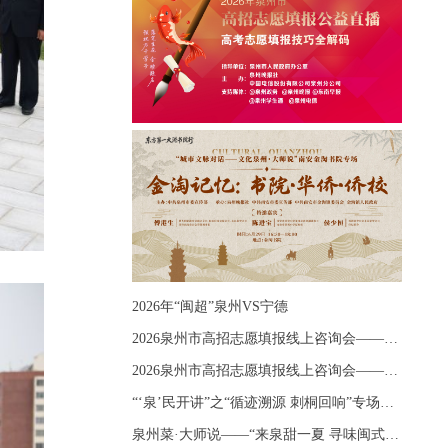
2026年“闽超”泉州VS宁德
2026泉州市高招志愿填报线上咨询会——《出分应急课堂：全流程拆解志愿填报》主题讲座
2026泉州市高招志愿填报线上咨询会——《志愿填报 答疑直播》主题讲座
“‘泉’民开讲”之“循迹溯源 刺桐回响”专场宣讲
泉州菜·大师说——“来泉甜一夏 寻味闽式鲜”上官品牌专场直播