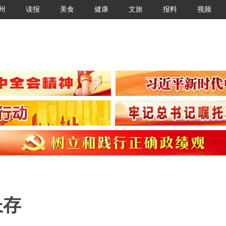
州
读报
美食
健康
文旅
报料
视频
长存