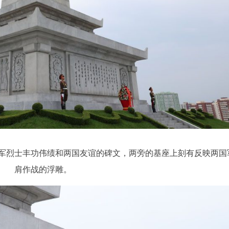
军烈士丰功伟绩和两国友谊的碑文，两旁的基座上刻有反映两国
肩作战的浮雕。