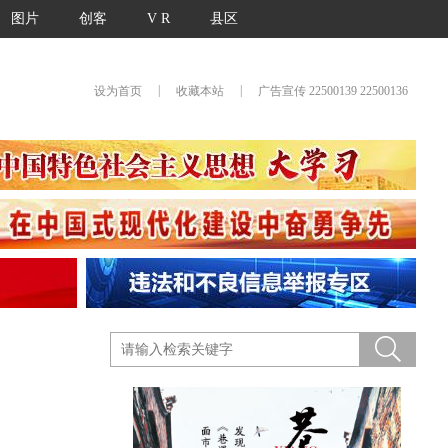
图片
创客
V R
县区
|
|
设为首页
收藏本站
广告宣传 22500139 22500136