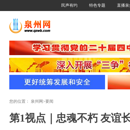
民声有约
特色专题
直播泉
您的位置：
泉州网
>
要闻
第1视点｜忠魂不朽 友谊