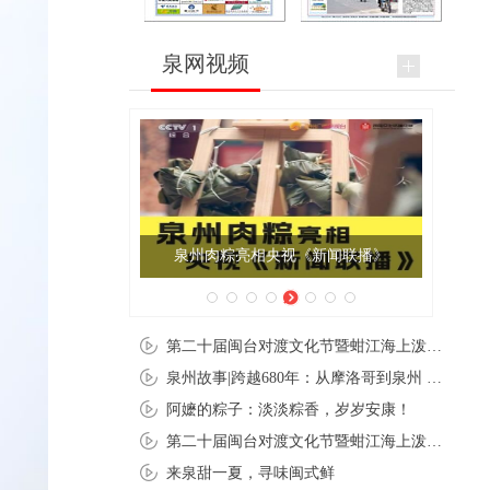
泉网视频
泉州肉粽亮相央视《新闻联播》
夏至
第二十届闽台对渡文化节暨蚶江海上泼水节在石狮蚶江启幕
泉州故事|跨越680年：从摩洛哥到泉州 丝路使者“中国行”
阿嬷的粽子：淡淡粽香，岁岁安康！
第二十届闽台对渡文化节暨蚶江海上泼水节在石狮蚶江开幕
来泉甜一夏，寻味闽式鲜