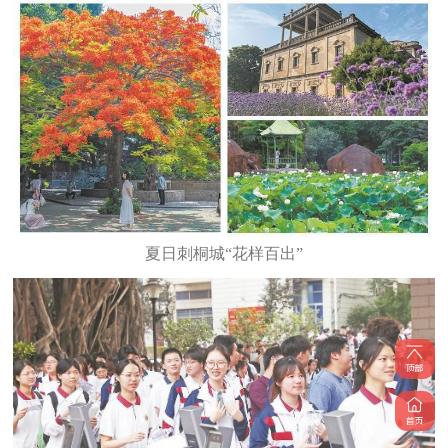
夏日刺桐城“花样百出”