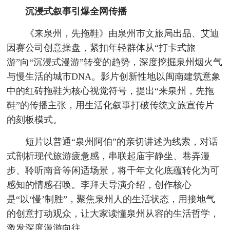
沉浸式叙事引爆全网传播
《来泉州，先拖鞋》由泉州市文旅局出品、艾迪
因赛公司创意操盘，紧扣年轻群体从“打卡式旅
游”向“沉浸式漫游”转变的趋势，深度挖掘泉州烟火气
与慢生活的城市DNA。影片创新性地以闽南建筑意象
中的红砖拖鞋为核心视觉符号，提出“来泉州，先拖
鞋”的传播主张，用生活化叙事打破传统文旅宣传片
的刻板模式。
短片以普通“泉州阿伯”的亲切讲述为线索，对话
式剖析现代旅游疲惫感，串联起庙宇静坐、巷弄漫
步、聆听南音等闲适场景，将千年文化底蕴转化为可
感知的情感召唤。李拜天导演介绍，创作核心
是“以‘慢’制胜”，聚焦泉州人的生活状态，用接地气
的创意打动观众，让大家读懂泉州从容的生活哲学，
激发深度漫游向往。