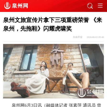
泉州文旅宣传片拿下三项重磅荣誉 《来
泉州，先拖鞋》闪耀虎啸奖
东南早报
2026-06-03 09:48
泉州网6月3日讯（融媒体记者 张素萍 通讯员 曾