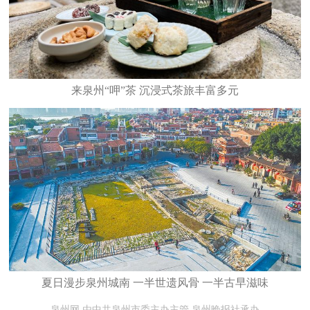
来泉州“呷”茶 沉浸式茶旅丰富多元
夏日漫步泉州城南 一半世遗风骨 一半古早滋味
泉州网 由中共泉州市委主办主管 泉州晚报社承办