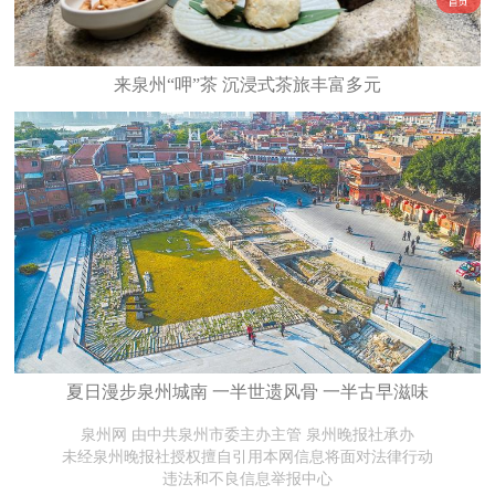
来泉州“呷”茶 沉浸式茶旅丰富多元
夏日漫步泉州城南 一半世遗风骨 一半古早滋味
泉州网 由中共泉州市委主办主管 泉州晚报社承办
未经泉州晚报社授权擅自引用本网信息将面对法律行动
违法和不良信息举报中心