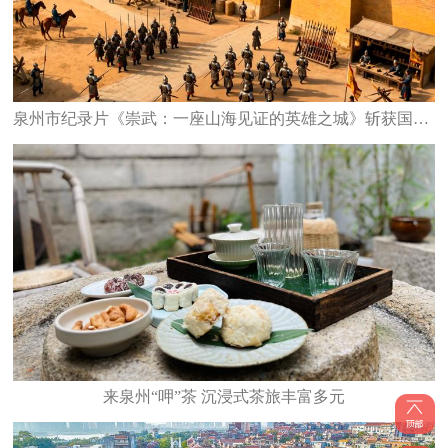
泉州市纪录片《崇武：一座山海见证的英雄之城》斩获国家级大奖
来泉州“呷”茶 沉浸式茶旅丰富多元