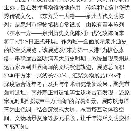
主办，旨在发挥博物馆阵地作用，传承和弘扬中华优
秀传统文化。《东方第一大港——泉州古代文明陈
列》是泉州市博物馆核心常设展，由原有基本陈列
《在水一方——泉州历史文化陈列》优化改陈而来，
将于7月25日正式开展。作为唯一全面展示泉州通史
的综合类展览，该展览以“东方第一大港”为核心脉
络，串联远古至明清四大历史时期，系统呈现泉州从
远古家园到世界商埠的文明演进轨迹。展览总面积
2340平方米，展线长730米，汇聚文物展品1735件，
深度融合近年考古发掘与学术研究最新成果，聚焦市
舶司遗址、南外宗正司遗址等世遗考古新发现，还原
宋元时期“涨海声中万国商”的贸易图景。展陈以海洋
蓝为主色调，结合沉浸式大屏、东西塔互动体验空
间、文物场景复原等多元手段，让千年海丝文明变得
可感可知。