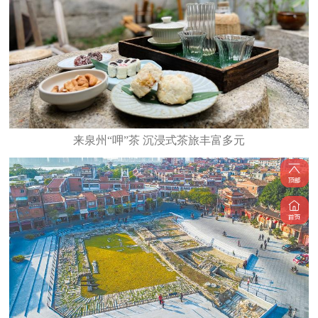
来泉州“呷”茶 沉浸式茶旅丰富多元