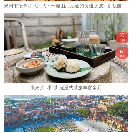
泉州市纪录片《崇武：一座山海见证的英雄之城》斩获国家级大奖
来泉州“呷”茶 沉浸式茶旅丰富多元