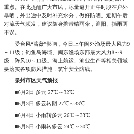
重点。在此提醒广大市民，尽量避开正午时段在户外
暴晒，外出途中及时补充水分，做好防晒。近期午后
对流天气频发，建议随身携带晴雨伞，遮阳、挡雨两
不误。
受台风“蔷薇”影响，今日上午闽外渔场最大风力9
～11级；钓鱼岛海域、闽东渔场东部最大风力8～9
级，阵风10～11级。海上航运、渔业生产等相关领域
要落实各项防风措施，筑牢安全防线。
泉州市区天气预报
■6月2日
多云 27℃～32℃
■6月3日
多云转阴 27℃～33℃
■6月4日
小雨转多云 26℃～33℃
■6月5日
小雨转多云 24℃～30℃