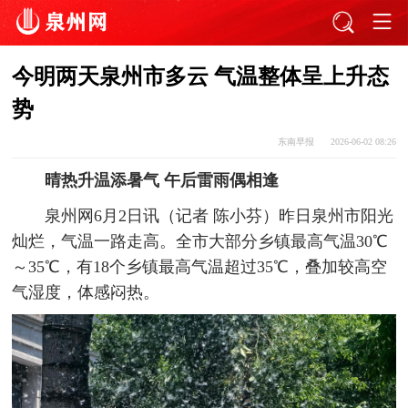
今明两天泉州市多云 气温整体呈上升态
势
东南早报
2026-06-02 08:26
晴热升温添暑气 午后雷雨偶相逢
泉州网6月2日讯（记者 陈小芬）昨日泉州市阳光
灿烂，气温一路走高。全市大部分乡镇最高气温30℃
～35℃，有18个乡镇最高气温超过35℃，叠加较高空
气湿度，体感闷热。