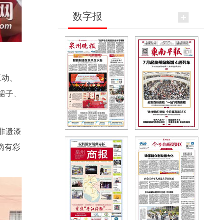
数字报
互动、
裙子、
非遗漆
滴有彩