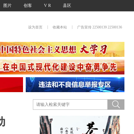
图片
创客
V R
县区
|
|
设为首页
收藏本站
广告宣传 22500139 22500136
动