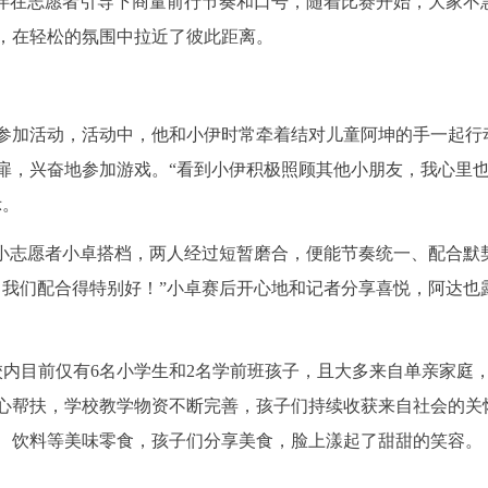
结伴在志愿者引导下商量前行节奏和口号，随着比赛开始，大家不
，在轻松的氛围中拉近了彼此距离。
参加活动，活动中，他和小伊时常牵着结对儿童阿坤的手一起行
扉，兴奋地参加游戏。“看到小伊积极照顾其他小朋友，我心里
示。
与小志愿者小卓搭档，两人经过短暂磨合，便能节奏统一、配合默
，我们配合得特别好！”小卓赛后开心地和记者分享喜悦，阿达也
校内目前仅有6名小学生和2名学前班孩子，且大多来自单亲家庭
心帮扶，学校教学物资不断完善，孩子们持续收获来自社会的关
、饮料等美味零食，孩子们分享美食，脸上漾起了甜甜的笑容。