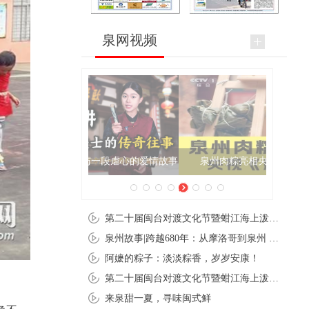
泉网视频
泉州肉粽亮相央视《新闻联播》
第二十届闽台对渡文化节暨蚶江海上泼水节在石狮蚶江启幕
泉州故事|跨越680年：从摩洛哥到泉州 丝路使者“中国行”
阿嬷的粽子：淡淡粽香，岁岁安康！
第二十届闽台对渡文化节暨蚶江海上泼水节在石狮蚶江开幕
来泉甜一夏，寻味闽式鲜