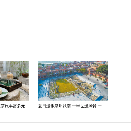
式茶旅丰富多元
夏日漫步泉州城南 一半世遗风骨 一半古早滋味