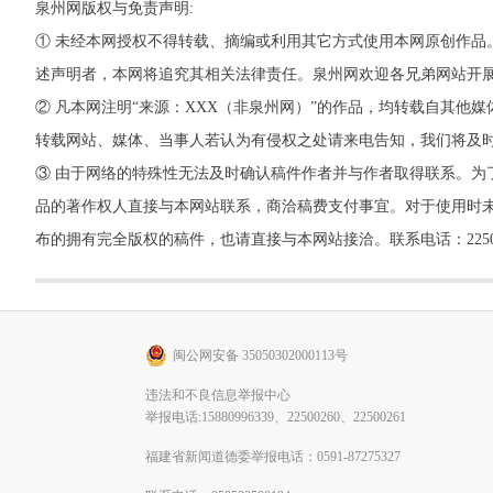
泉州网版权与免责声明:
① 未经本网授权不得转载、摘编或利用其它方式使用本网原创作品
述声明者，本网将追究其相关法律责任。泉州网欢迎各兄弟网站开
② 凡本网注明“来源：XXX（非泉州网）”的作品，均转载自其
转载网站、媒体、当事人若认为有侵权之处请来电告知，我们将及
③ 由于网络的特殊性无法及时确认稿件作者并与作者取得联系。为
品的著作权人直接与本网站联系，商洽稿费支付事宜。对于使用时未
布的拥有完全版权的稿件，也请直接与本网站接洽。联系电话：22500260，
闽公网安备 35050302000113号
违法和不良信息举报中心
举报电话:15880996339、22500260、22500261
福建省新闻道德委举报电话：0591-87275327