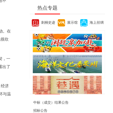
急不
热点专题
刺桐史迹
展示馆
海上丝绸
动。在
也很欣
契，一
露出了
，经济
便民资讯
怀与温
中标（成交）结果公告
招标公告