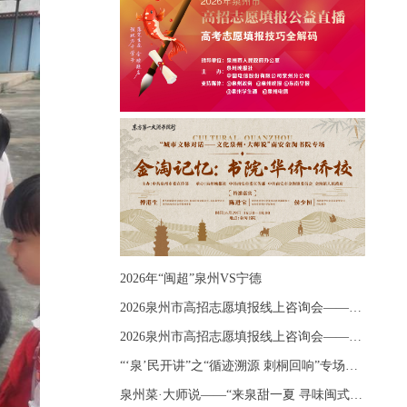
2026年“闽超”泉州VS宁德
2026泉州市高招志愿填报线上咨询会——《出分应急课堂：全流程拆解志愿填报》主题讲座
2026泉州市高招志愿填报线上咨询会——《志愿填报 答疑直播》主题讲座
“‘泉’民开讲”之“循迹溯源 刺桐回响”专场宣讲
泉州菜·大师说——“来泉甜一夏 寻味闽式鲜”上官品牌专场直播