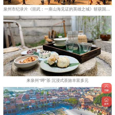
泉州市纪录片《崇武：一座山海见证的英雄之城》斩获国家级大奖
来泉州“呷”茶 沉浸式茶旅丰富多元