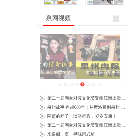
泉网视频
泉州肉粽亮相央视《新闻联播》
第二十届闽台对渡文化节暨蚶江海上泼水节在石狮蚶江启幕
泉州故事|跨越680年：从摩洛哥到泉州 丝路使者“中国行”
阿嬷的粽子：淡淡粽香，岁岁安康！
第二十届闽台对渡文化节暨蚶江海上泼水节在石狮蚶江开幕
来泉甜一夏，寻味闽式鲜