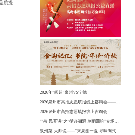
品质提
2026年“闽超”泉州VS宁德
2026泉州市高招志愿填报线上咨询会——《出分应急课堂：全流程拆解志愿填报》主题讲座
2026泉州市高招志愿填报线上咨询会——《志愿填报 答疑直播》主题讲座
“‘泉’民开讲”之“循迹溯源 刺桐回响”专场宣讲
泉州菜·大师说——“来泉甜一夏 寻味闽式鲜”上官品牌专场直播