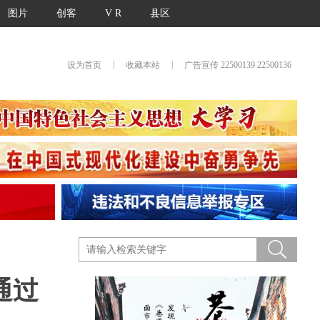
图片
创客
V R
县区
|
|
设为首页
收藏本站
广告宣传 22500139 22500136
通过