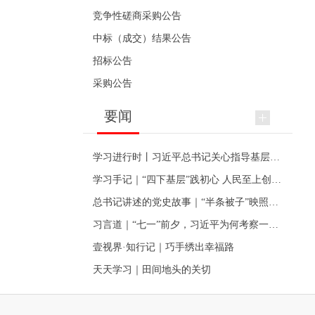
竞争性磋商采购公告
中标（成交）结果公告
招标公告
采购公告
要闻
学习进行时丨习近平总书记关心指导基层党建的故事
学习手记｜“四下基层”践初心 人民至上创伟业
总书记讲述的党史故事｜“半条被子”映照初心
习言道｜“七一”前夕，习近平为何考察一个村级党组织
壹视界·知行记｜巧手绣出幸福路
天天学习｜田间地头的关切