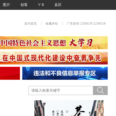
图片
创客
V R
县区
|
|
设为首页
收藏本站
广告宣传 22500139 22500136