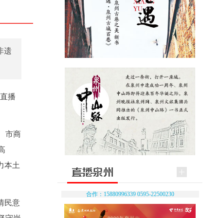
非遗
考直播
、市商
高
力本土
合作：15880996339 0595-22500230
情民意