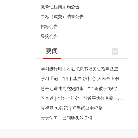
竞争性磋商采购公告
中标（成交）结果公告
招标公告
采购公告
要闻
学习进行时丨习近平总书记关心指导基层党建的故事
学习手记｜“四下基层”践初心 人民至上创伟业
总书记讲述的党史故事｜“半条被子”映照初心
习言道｜“七一”前夕，习近平为何考察一个村级党组织
壹视界·知行记｜巧手绣出幸福路
天天学习｜田间地头的关切