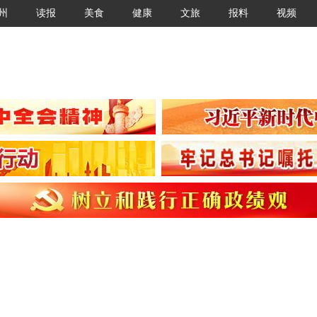
州
读报
美食
健康
文旅
报料
视频