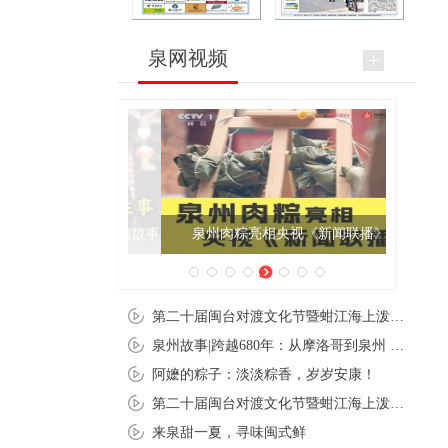
泉网视频
泉州肉粽亮相央视《新闻联播》
第二十届闽台对渡文化节暨蚶江海上泼水节在石狮蚶江启幕
泉州故事|跨越680年：从摩洛哥到泉州 丝路使者“中国行”
阿嬷的粽子：淡淡粽香，岁岁安康！
第二十届闽台对渡文化节暨蚶江海上泼水节在石狮蚶江开幕
来泉甜一夏，寻味闽式鲜