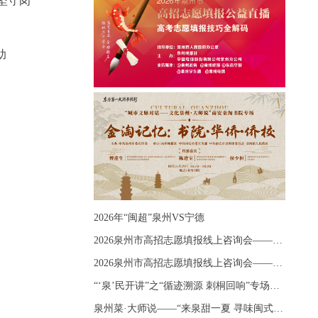
坚守岗
助
2026年“闽超”泉州VS宁德
2026泉州市高招志愿填报线上咨询会——《出分应急课堂：全流程拆解志愿填报》主题讲座
2026泉州市高招志愿填报线上咨询会——《志愿填报 答疑直播》主题讲座
“‘泉’民开讲”之“循迹溯源 刺桐回响”专场宣讲
泉州菜·大师说——“来泉甜一夏 寻味闽式鲜”上官品牌专场直播