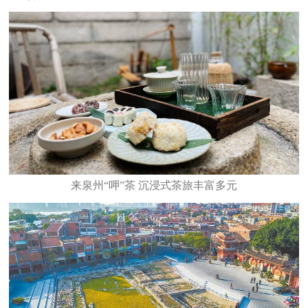
来泉州“呷”茶 沉浸式茶旅丰富多元