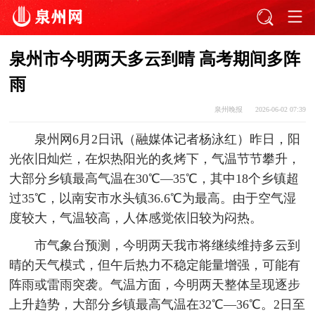
泉州市今明两天多云到晴 高考期间多阵
雨
泉州晚报
2026-06-02 07:39
泉州网6月2日讯（融媒体记者杨泳红）昨日，阳
光依旧灿烂，在炽热阳光的炙烤下，气温节节攀升，
大部分乡镇最高气温在30℃—35℃，其中18个乡镇超
过35℃，以南安市水头镇36.6℃为最高。由于空气湿
度较大，气温较高，人体感觉依旧较为闷热。
市气象台预测，今明两天我市将继续维持多云到
晴的天气模式，但午后热力不稳定能量增强，可能有
阵雨或雷雨突袭。气温方面，今明两天整体呈现逐步
上升趋势，大部分乡镇最高气温在32℃—36℃。2日至