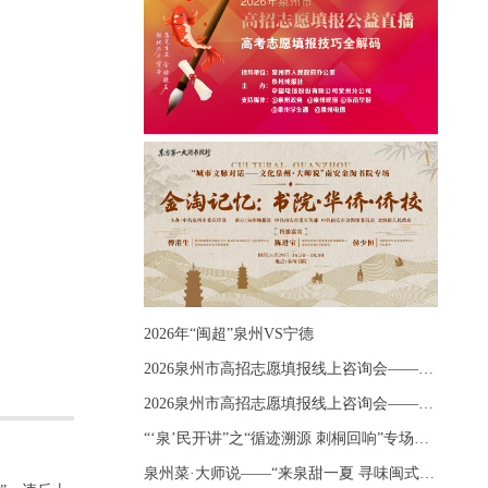
2026年“闽超”泉州VS宁德
2026泉州市高招志愿填报线上咨询会——《出分应急课堂：全流程拆解志愿填报》主题讲座
2026泉州市高招志愿填报线上咨询会——《志愿填报 答疑直播》主题讲座
“‘泉’民开讲”之“循迹溯源 刺桐回响”专场宣讲
泉州菜·大师说——“来泉甜一夏 寻味闽式鲜”上官品牌专场直播