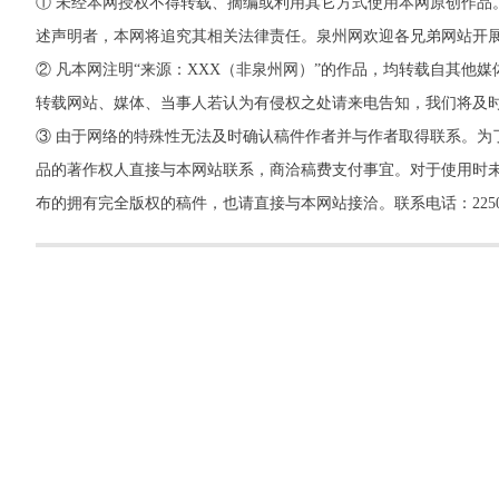
① 未经本网授权不得转载、摘编或利用其它方式使用本网原创作品
述声明者，本网将追究其相关法律责任。泉州网欢迎各兄弟网站开
② 凡本网注明“来源：XXX（非泉州网）”的作品，均转载自其
转载网站、媒体、当事人若认为有侵权之处请来电告知，我们将及
③ 由于网络的特殊性无法及时确认稿件作者并与作者取得联系。为
品的著作权人直接与本网站联系，商洽稿费支付事宜。对于使用时未
布的拥有完全版权的稿件，也请直接与本网站接洽。联系电话：22500260，