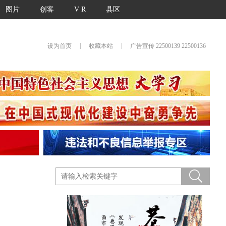
图片
创客
V R
县区
|
|
设为首页
收藏本站
广告宣传 22500139 22500136