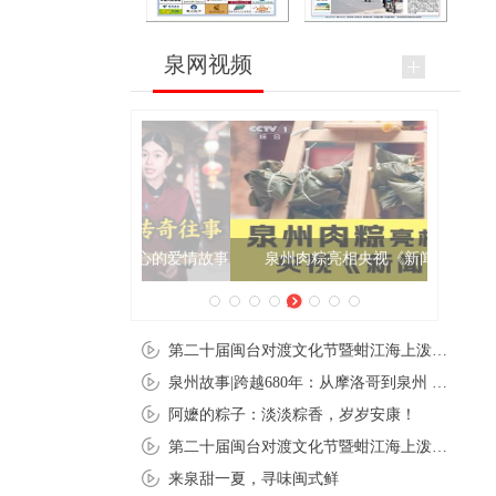
泉网视频
泉州肉粽亮相央视《新闻联播》
第二十届闽台对渡文化节暨蚶江海上泼水节在石狮蚶江启幕
泉州故事|跨越680年：从摩洛哥到泉州 丝路使者“中国行”
阿嬷的粽子：淡淡粽香，岁岁安康！
第二十届闽台对渡文化节暨蚶江海上泼水节在石狮蚶江开幕
来泉甜一夏，寻味闽式鲜