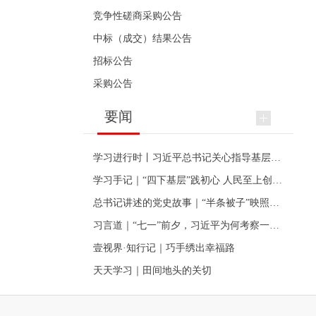
竞争性磋商采购公告
中标（成交）结果公告
招标公告
采购公告
要闻
学习进行时丨习近平总书记关心指导基层党建的故事
学习手记｜“四下基层”践初心 人民至上创伟业
总书记讲述的党史故事｜“半条被子”映照初心
习言道｜“七一”前夕，习近平为何考察一个村级党组织
壹视界·知行记｜巧手绣出幸福路
天天学习｜田间地头的关切