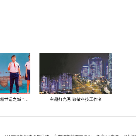
《泉州寻宝记》首发亮相世遗之城 “金龟子”刘纯燕助力世遗文化少年传承
主题灯光秀 致敬科技工作者