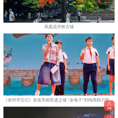
凤凰花开映古城
《泉州寻宝记》首发亮相世遗之城 “金龟子”刘纯燕助力世遗文化少年传承