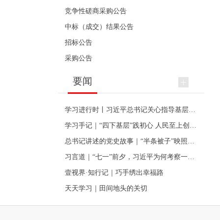
竞争性磋商采购公告
中标（成交）结果公告
招标公告
采购公告
要闻
学习进行时丨习近平总书记关心指导基层党建的故事
学习手记｜“四下基层”践初心 人民至上创伟业
总书记讲述的党史故事｜“半条被子”映照初心
习言道｜“七一”前夕，习近平为何考察一个村级党组织
壹视界·知行记｜巧手绣出幸福路
天天学习｜田间地头的关切