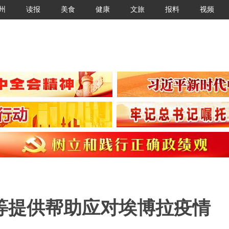
州
读报
美食
健康
文旅
报料
视频
等提供帮助应对埃博拉疫情