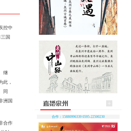
疾控中
非三国
。
。继
为此，
。同
非洲国
合作：15880996339 0595-22500230
非合作