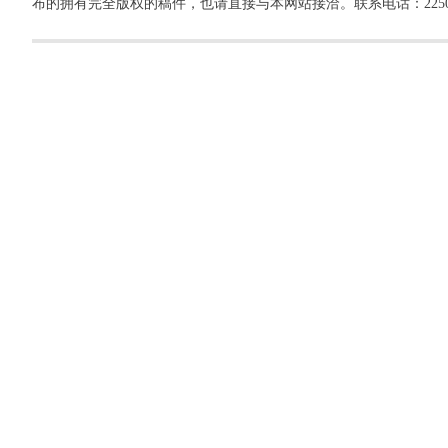
布的拥有完全版权的稿件，也请直接与本网站接洽。联系电话：22500260，