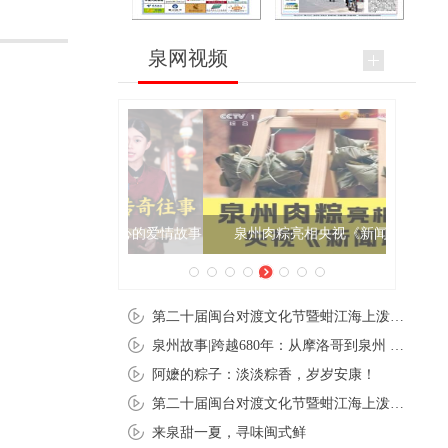
泉网视频
泉州肉粽亮相央视《新闻联播》
第二十届闽台对渡文化节暨蚶江海上泼水节在石狮蚶江启幕
泉州故事|跨越680年：从摩洛哥到泉州 丝路使者“中国行”
阿嬷的粽子：淡淡粽香，岁岁安康！
第二十届闽台对渡文化节暨蚶江海上泼水节在石狮蚶江开幕
来泉甜一夏，寻味闽式鲜