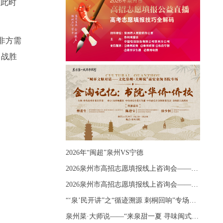
。此时
非方需
日战胜
2026年“闽超”泉州VS宁德
2026泉州市高招志愿填报线上咨询会——《出分应急课堂：全流程拆解志愿填报》主题讲座
2026泉州市高招志愿填报线上咨询会——《志愿填报 答疑直播》主题讲座
“‘泉’民开讲”之“循迹溯源 刺桐回响”专场宣讲
泉州菜·大师说——“来泉甜一夏 寻味闽式鲜”上官品牌专场直播