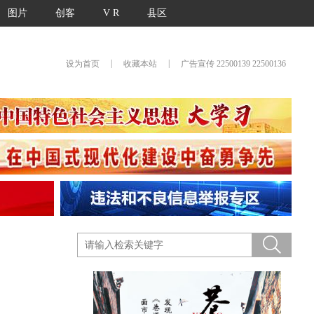
图片
创客
V R
县区
|
|
设为首页
收藏本站
广告宣传 22500139 22500136