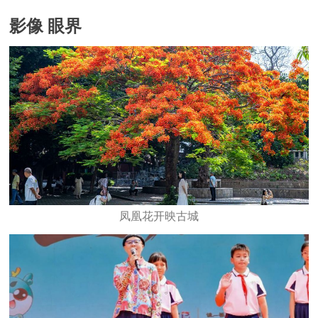
影像 眼界
凤凰花开映古城