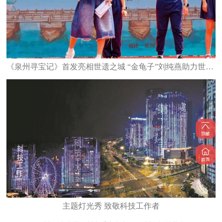
《泉州寻宝记》首发亮相世遗之城 “金龟子”刘纯燕助力世遗文化少年传承
主题灯光秀 致敬科技工作者