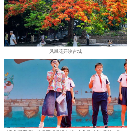
凤凰花开映古城