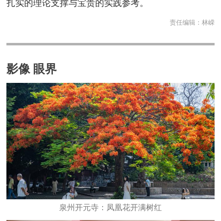
扎实的理论支撑与宝贵的实践参考。
责任编辑：
林嵘
影像 眼界
泉州开元寺：凤凰花开满树红