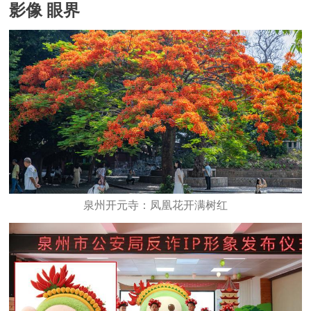
影像 眼界
泉州开元寺：凤凰花开满树红