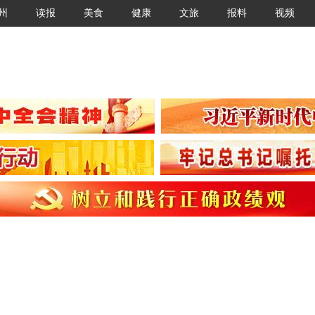
州
读报
美食
健康
文旅
报料
视频