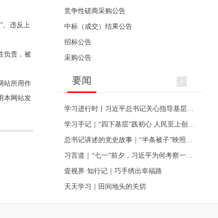
竞争性磋商采购公告
”。违反上
中标（成交）结果公告
招标公告
性负责，被
采购公告
要闻
网站所用作
用本网站发
学习进行时丨习近平总书记关心指导基层党建的故事
学习手记｜“四下基层”践初心 人民至上创伟业
总书记讲述的党史故事｜“半条被子”映照初心
习言道｜“七一”前夕，习近平为何考察一个村级党组织
壹视界·知行记｜巧手绣出幸福路
天天学习｜田间地头的关切