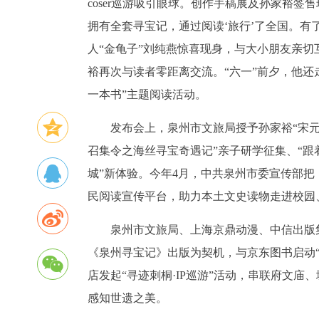
coser巡游吸引眼球。创作手稿展及孙家裕
拥有全套寻宝记，通过阅读‘旅行’了全国。有
人“金龟子”刘纯燕惊喜现身，与大小朋友亲切
裕再次与读者零距离交流。“六一”前夕，他
一本书”主题阅读活动。
发布会上，泉州市文旅局授予孙家裕“宋元
召集令之海丝寻宝奇遇记”亲子研学征集、“跟
城”新体验。今年4月，中共泉州市委宣传部把
民阅读宣传平台，助力本土文史读物走进校园
泉州市文旅局、上海京鼎动漫、中信出版
《泉州寻宝记》出版为契机，与京东图书启动
店发起“寻迹刺桐·IP巡游”活动，串联府文
感知世遗之美。