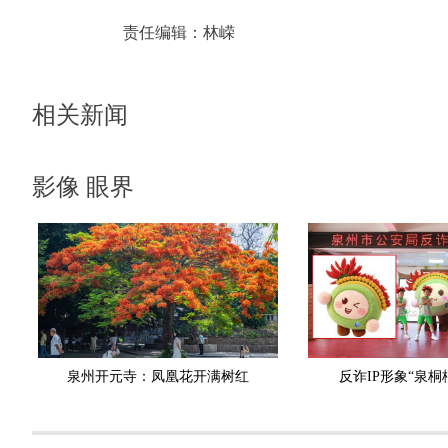
责任编辑：
林嵘
相关新闻
影像 眼界
泉州开元寺：凤凰花开满树红
反诈IP形象“泉桐