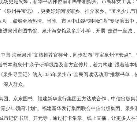
签售现场更是火爆，新华书店摊位前市民争相购买。市民林女士说：
了《泉州寻宝记》，更要好好阅读家乡、推介家乡。”著名少儿节
互动，点燃全场热情。当晚，市区中山路“刺桐幻幕”专场演出中
还走进泉州市图书馆、泉州海交馆及多所小学，开展“走进一座城
中国·海丝泉州”文旅推荐官称号，同步发布“寻宝泉州体验点”、
着书本游泉州”亲子研学线路及官方宣传片，着力构建“跟着绘本
《泉州寻宝记》纳入2026年泉州市“全民阅读活动周”推荐书单，
、深入群众。
集团、京东图书、福建新华发行集团五方达成合作，中信出版集
“青少年领阅计划”。福建新华发行集团联合中信出版集团、泉州
庙、城市记忆书店、开元寺，通过打卡集章、线上直播，让更多人在