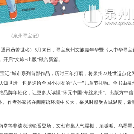
《泉州寻宝记》
 通讯员曾世彬）5月30日，寻宝泉州文旅嘉年华暨《大中华寻宝
开启“文旅+出版”融合新篇。
寻宝记”城市系列首部作品，历时三年打磨，将泉州22处世遗点化
认知世遗，也是送给全国小朋友的“六一”儿童节礼物。全书由泉
品牌年轻化，让更多人读懂“宋元中国·海丝泉州”。出版方中信
样本。作者孙家裕在闽南语环境中长大，采风时感受古城温度，希
南拳等非遗表演轮番登场，文创市集人气爆棚，顶呱呱、乌墨墨