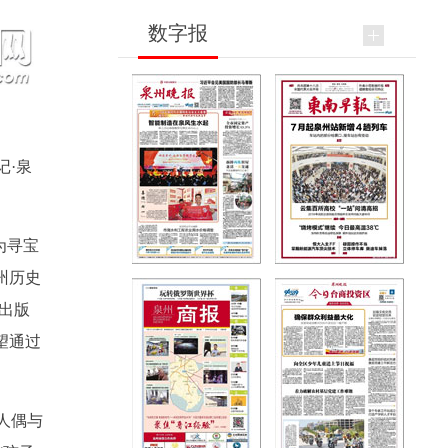
数字报
记·泉
为寻宝
州历史
出版
望通过
人偶与