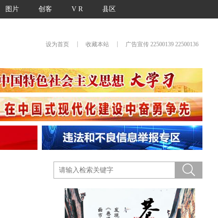
图片
创客
V R
县区
|
|
设为首页
收藏本站
广告宣传 22500139 22500136