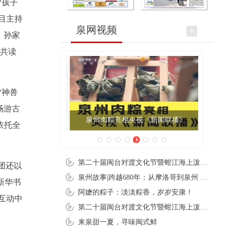
“孩子
目主持
泉网视频
，孙家
，共读
“神兽
畅游古
泉州肉粽亮相央视《新闻联播》
依托全
第二十届闽台对渡文化节暨蚶江海上泼水节在石狮蚶江启幕
团还以
泉州故事|跨越680年：从摩洛哥到泉州 丝路使者“中国行”
新华书
阿嬷的粽子：淡淡粽香，岁岁安康！
互动中
第二十届闽台对渡文化节暨蚶江海上泼水节在石狮蚶江开幕
来泉甜一夏，寻味闽式鲜