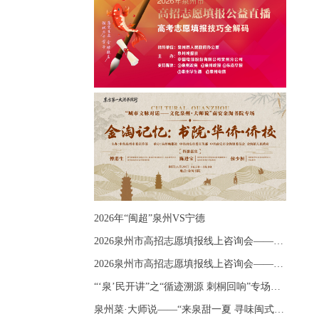
2026年“闽超”泉州VS宁德
2026泉州市高招志愿填报线上咨询会——《出分应急课堂：全流程拆解志愿填报》主题讲座
2026泉州市高招志愿填报线上咨询会——《志愿填报 答疑直播》主题讲座
“‘泉’民开讲”之“循迹溯源 刺桐回响”专场宣讲
泉州菜·大师说——“来泉甜一夏 寻味闽式鲜”上官品牌专场直播