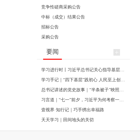
竞争性磋商采购公告
中标（成交）结果公告
招标公告
采购公告
要闻
学习进行时丨习近平总书记关心指导基层党建的故事
学习手记｜“四下基层”践初心 人民至上创伟业
总书记讲述的党史故事｜“半条被子”映照初心
习言道｜“七一”前夕，习近平为何考察一个村级党组织
壹视界·知行记｜巧手绣出幸福路
天天学习｜田间地头的关切