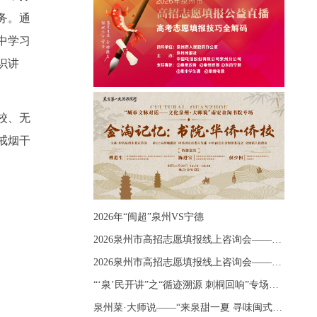
务。通
中学习
识讲
校、无
戒烟干
2026年“闽超”泉州VS宁德
2026泉州市高招志愿填报线上咨询会——《出分应急课堂：全流程拆解志愿填报》主题讲座
2026泉州市高招志愿填报线上咨询会——《志愿填报 答疑直播》主题讲座
“‘泉’民开讲”之“循迹溯源 刺桐回响”专场宣讲
泉州菜·大师说——“来泉甜一夏 寻味闽式鲜”上官品牌专场直播