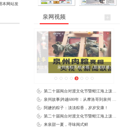
用本网站发
泉网视频
泉州肉粽亮相央视《新闻联播》
第二十届闽台对渡文化节暨蚶江海上泼水节在石狮蚶江启幕
泉州故事|跨越680年：从摩洛哥到泉州 丝路使者“中国行”
阿嬷的粽子：淡淡粽香，岁岁安康！
第二十届闽台对渡文化节暨蚶江海上泼水节在石狮蚶江开幕
来泉甜一夏，寻味闽式鲜