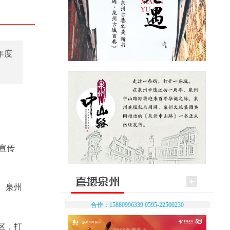
年度
养宣传
月。泉州
合作：15880996339 0595-22500230
区，打