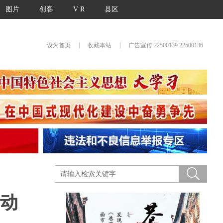
图片
创客
V R
县区
|
|
设为首页
收藏本站
广告宣传 22500139 22500136
活动