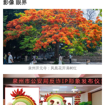
影像 眼界
泉州开元寺：凤凰花开满树红