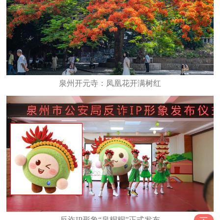
泉州开元寺：凤凰花开满树红
反诈IP形象“泉桐桐”正式发布