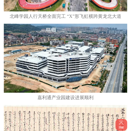
北峰学园人行天桥全面完工 “X”形飞虹横跨黄龙北大道
嘉利通产业园建设进展顺利