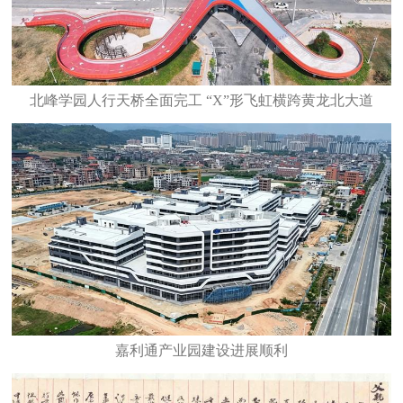
北峰学园人行天桥全面完工 “X”形飞虹横跨黄龙北大道
嘉利通产业园建设进展顺利